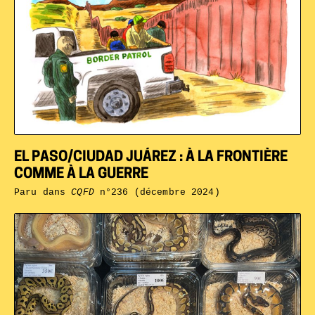
EL PASO/CIUDAD JUÁREZ : À LA FRONTIÈRE
COMME À LA GUERRE
Paru dans
CQFD
n°236 (décembre 2024)