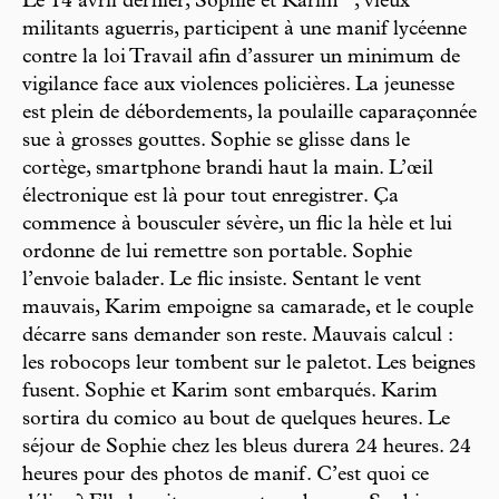
Le 14 avril dernier, Sophie et Karim
, vieux
militants aguerris, participent à une manif lycéenne
contre la loi Travail afin d’assurer un minimum de
vigilance face aux violences policières. La jeunesse
est plein de débordements, la poulaille caparaçonnée
sue à grosses gouttes. Sophie se glisse dans le
cortège, smartphone brandi haut la main. L’œil
électronique est là pour tout enregistrer. Ça
commence à bousculer sévère, un flic la hèle et lui
ordonne de lui remettre son portable. Sophie
l’envoie balader. Le flic insiste. Sentant le vent
mauvais, Karim empoigne sa camarade, et le couple
décarre sans demander son reste. Mauvais calcul :
les robocops leur tombent sur le paletot. Les beignes
fusent. Sophie et Karim sont embarqués. Karim
sortira du comico au bout de quelques heures. Le
séjour de Sophie chez les bleus durera 24 heures. 24
heures pour des photos de manif. C’est quoi ce