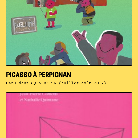
PICASSO À PERPIGNAN
Paru dans
CQFD
n°156 (juillet-août 2017)