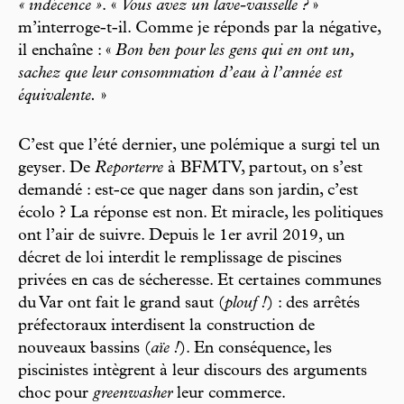
« indécence »
.
«
Vous avez un lave-vaisselle ?
»
m’interroge-t-il. Comme je réponds par la négative,
il enchaîne : «
Bon ben pour les gens qui en ont un,
sachez que leur consommation d’eau à l’année est
équivalente.
»
C’est que l’été dernier, une polémique a surgi tel un
geyser. De
Reporterre
à BFMTV, partout, on s’est
demandé : est-ce que nager dans son jardin, c’est
écolo ? La réponse est non. Et miracle, les politiques
ont l’air de suivre. Depuis le 1er avril 2019, un
décret de loi interdit le remplissage de piscines
privées en cas de sécheresse. Et certaines communes
du Var ont fait le grand saut (
plouf !
) : des arrêtés
préfectoraux interdisent la construction de
nouveaux bassins (
aïe !
). En conséquence, les
piscinistes intègrent à leur discours des arguments
choc pour
greenwasher
leur commerce.