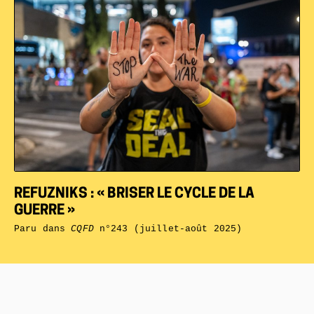
REFUZNIKS : « BRISER LE CYCLE DE LA
GUERRE »
Paru dans
CQFD
n°243 (juillet-août 2025)