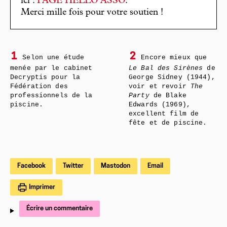
ici :
PAGE HELLO ASSO
.
Merci mille fois pour votre soutien !
1
2
Selon une étude
Encore mieux que
menée par le cabinet
Le Bal des Sirènes
de
Decryptis pour la
George Sidney (1944),
Fédération des
voir et revoir
The
professionnels de la
Party
de Blake
piscine.
Edwards (1969),
excellent film de
fête et de piscine.
Facebook
Twitter
Mastodon
Email
Imprimer
Écrire un commentaire