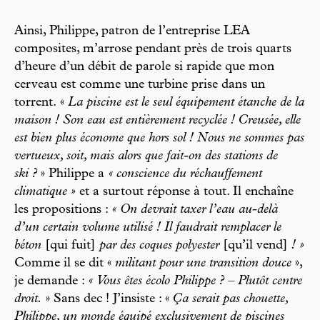
Ainsi, Philippe, patron de l’entreprise LEA
composites, m’arrose pendant près de trois quarts
d’heure d’un débit de parole si rapide que mon
cerveau est comme une turbine prise dans un
torrent.
«
La piscine est le seul équipement étanche de la
maison ! Son eau est entièrement recyclée ! Creusée, elle
est bien plus économe que hors sol ! Nous ne sommes pas
vertueux, soit, mais alors que fait-on des stations de
ski ?
» Philippe a
« conscience du réchauffement
climatique »
et a surtout réponse à tout. Il enchaîne
les propositions :
« On devrait taxer l’eau au-delà
d’un certain volume utilisé ! Il faudrait remplacer le
béton
[qui fuit]
par des coques polyester
[qu’il vend]
! »
Comme il se dit «
militant pour une transition douce
»,
je demande :
« Vous êtes écolo Philippe ? – Plutôt centre
droit.
» Sans dec ! J’insiste : «
Ça serait pas chouette,
Philippe, un monde équipé exclusivement de piscines