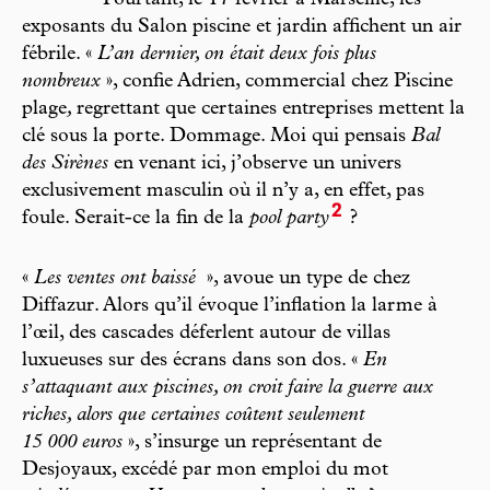
Pourtant, le 17 février à Marseille, les
exposants du Salon piscine et jardin affichent un air
fébrile. «
L’an dernier, on était deux fois plus
nombreux
», confie Adrien, commercial chez Piscine
plage
,
regrettant que certaines entreprises mettent la
clé sous la porte. Dommage. Moi qui pensais
Bal
des Sirènes
en venant ici, j’observe un univers
exclusivement masculin où il n’y a, en effet, pas
2
foule. Serait-ce la fin de la
pool party
?
«
Les ventes ont baissé
», avoue un type de chez
Diffazur. Alors qu’il évoque l’inflation la larme à
l’œil, des cascades déferlent autour de villas
luxueuses sur des écrans dans son dos. «
En
s’attaquant aux piscines, on croit faire la guerre aux
riches, alors que certaines coûtent seulement
15 000 euros
», s’insurge un représentant de
Desjoyaux, excédé par mon emploi du mot