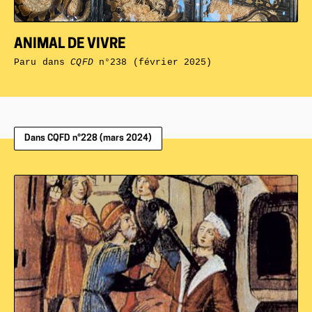
ANIMAL DE VIVRE
Paru dans
CQFD
n°238 (février 2025)
Dans CQFD n°228 (mars 2024)