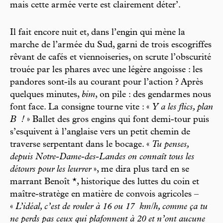
mais cette armée verte est clairement déter’.
Il fait encore nuit et, dans l’engin qui mène la
marche de l’armée du Sud, garni de trois escogriffes
rêvant de cafés et viennoiseries, on scrute l’obscurité
trouée par les phares avec une légère angoisse : les
pandores sont-ils au courant pour l’action ? Après
quelques minutes,
bim
, on pile : des gendarmes nous
font face. La consigne tourne vite : «
Y a les flics, plan
B
!
» Ballet des gros engins qui font demi-tour puis
s’esquivent à l’anglaise vers un petit chemin de
traverse serpentant dans le bocage. «
Tu penses,
depuis Notre-Dame-des-Landes on connaît tous les
détours pour les leurrer
», me dira plus tard en se
marrant Benoît *, historique des luttes du coin et
maître-stratège en matière de convois agricoles –
«
L’idéal, c’est de rouler à 16 ou 17
km/h, comme ça tu
ne perds pas ceux qui plafonnent à 20 et n’ont aucune