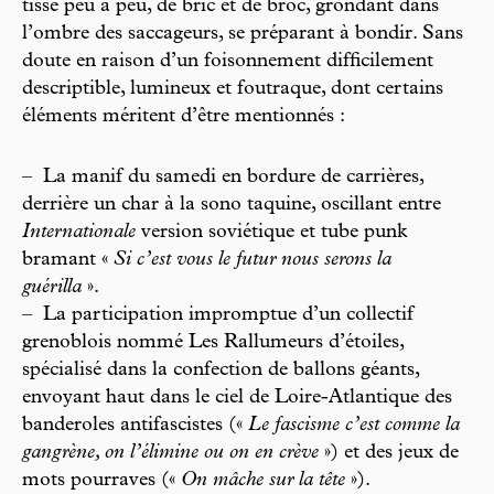
tisse peu à peu, de bric et de broc, grondant dans
l’ombre des saccageurs, se préparant à bondir. Sans
doute en raison d’un foisonnement difficilement
descriptible, lumineux et foutraque, dont certains
éléments méritent d’être mentionnés :
–
La manif du samedi en bordure de carrières,
derrière un char à la sono taquine, oscillant entre
Internationale
version soviétique et tube punk
bramant «
Si c’est vous le futur nous serons la
guérilla
».
–
La participation impromptue d’un collectif
grenoblois nommé Les Rallumeurs d’étoiles,
spécialisé dans la confection de ballons géants,
envoyant haut dans le ciel de Loire-Atlantique des
banderoles antifascistes («
Le fascisme c’est comme la
gangrène, on l’élimine ou on en crève
») et des jeux de
mots pourraves («
On mâche sur la tête
»).