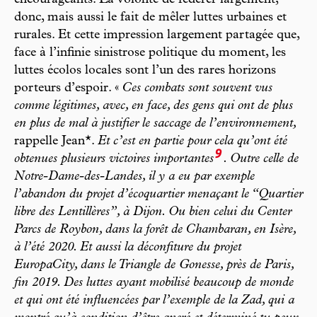
encourageants. La volonté de fédérer largement,
donc, mais aussi le fait de mêler luttes urbaines et
rurales. Et cette impression largement partagée que,
face à l’infinie sinistrose politique du moment, les
luttes écolos locales sont l’un des rares horizons
porteurs d’espoir. «
Ces combats sont souvent vus
comme légitimes, avec, en face, des gens qui ont de plus
en plus de mal à justifier le saccage de l’environnement,
rappelle Jean*.
Et c’est en partie pour cela qu’ont été
9
obtenues plusieurs victoires importantes
. Outre celle de
Notre-Dame-des-Landes, il y a eu par exemple
l’abandon du projet d’écoquartier menaçant le “Quartier
libre des Lentillères”, à Dijon. Ou bien celui du Center
Parcs de Roybon, dans la forêt de Chambaran, en Isère,
à l’été 2020. Et aussi la déconfiture du projet
EuropaCity, dans le Triangle de Gonesse, près de Paris,
fin 2019. Des luttes ayant mobilisé beaucoup de monde
et qui ont été influencées par l’exemple de la Zad, qui a