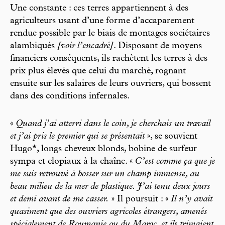
Une constante : ces terres appartiennent à des
agriculteurs usant d’une forme d’accaparement
rendue possible par le biais de montages sociétaires
alambiqués
[voir l’encadré]
. Disposant de moyens
financiers conséquents, ils rachètent les terres à des
prix plus élevés que celui du marché, rognant
ensuite sur les salaires de leurs ouvriers, qui bossent
dans des conditions infernales.
«
Quand j’ai atterri dans le coin, je cherchais un travail
et j’ai pris le premier qui se présentait
», se souvient
Hugo*, longs cheveux blonds, bobine de surfeur
sympa et clopiaux à la chaîne. «
C’est comme ça que je
me suis retrouvé à bosser sur un champ immense, au
beau milieu de la mer de plastique. J’ai tenu deux jours
et demi avant de me casser.
» Il poursuit : «
Il n’y avait
quasiment que des ouvriers agricoles étrangers, amenés
spécialement de Roumanie ou du Maroc, et ils trimaient