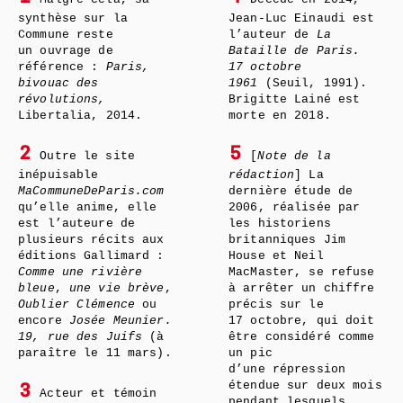
synthèse sur la
Jean-Luc Einaudi est
Commune reste
l’auteur de
La
un ouvrage de
Bataille de Paris.
référence :
Paris,
17 octobre
bivouac des
1961
(Seuil, 1991).
révolutions,
Brigitte Lainé est
Libertalia, 2014.
morte en 2018.
2
5
Outre le site
[
Note de la
inépuisable
rédaction
] La
MaCommuneDeParis.com
dernière étude de
qu’elle anime, elle
2006, réalisée par
est l’auteure de
les historiens
plusieurs récits aux
britanniques Jim
éditions Gallimard :
House et Neil
Comme une rivière
MacMaster, se refuse
bleue
,
une vie brève
,
à arrêter un chiffre
Oublier Clémence
ou
précis sur le
encore
Josée Meunier.
17 octobre, qui doit
19, rue des Juifs
(à
être considéré comme
paraître le 11 mars).
un pic
d’une répression
étendue sur deux mois
3
Acteur et témoin
pendant lesquels