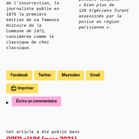
de l’insurrection, le
« bien plus de
journaliste publie en
120 Algériens furent
1876 la première
assassinés par la
édition de sa fameuse
police en région
Histoire de la
parisienne »
.
Commune de 1871,
considérée comme le
classique de chez
classique.
Facebook
Twitter
Mastodon
Email
Imprimer
Écrire un commentaire
Cet article a été publié dans