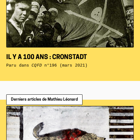
IL Y A 100 ANS : CRONSTADT
Paru dans
CQFD
n°196 (mars 2021)
Derniers articles de Mathieu Léonard