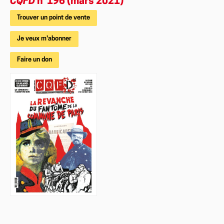
CQFD
n°196 (mars 2021)
Trouver un point de vente
Je veux m'abonner
Faire un don