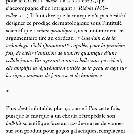
pour le coffret «
black
» à 2 900 euros, qui
s’accompagne d’un intrigant «
Ridoki IMU-
roller
»…) Il faut dire que la marque n’a pas hésité à
désigner ce prodige dermatologique sous l’intitulé
scientifique «
crème quantique
», avec notamment cet
argumentaire tiré au cordeau : «
Guerlain crée la
technologie Gold Quantum™ capable, pour la première
fois, de cibler l’émission de lumière quantique d’une
cellule jeune. En agissant à une échelle sans précédent,
elle amplifie la réjuvénation visible de la peau et agit sur
les signes majeurs de jeunesse et de lumière.
»
*
Plus c’est imbitable, plus ça passe ? Pas cette fois,
puisque la marque a un chouïa rétropédalé son
bullshit
scientifique face au raz-de-marée de vannes
sur son produit pour gogos galactiques, remplaçant