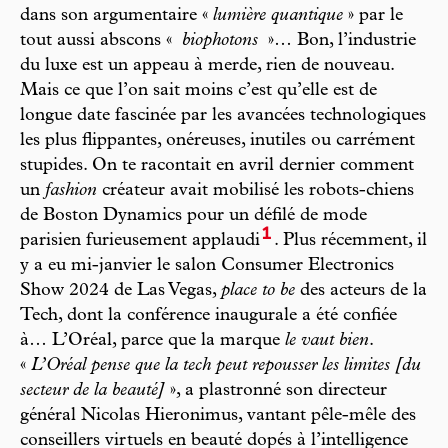
dans son argumentaire «
lumière quantique
» par le
tout aussi abscons «
biophotons
»… Bon, l’industrie
du luxe est un appeau à merde, rien de nouveau.
Mais ce que l’on sait moins c’est qu’elle est de
longue date fascinée par les avancées technologiques
les plus flippantes, onéreuses, inutiles ou carrément
stupides. On te racontait en avril dernier comment
un
fashion
créateur avait mobilisé les robots-chiens
de Boston Dynamics pour un défilé de mode
1
parisien furieusement applaudi
. Plus récemment, il
y a eu mi-janvier le salon Consumer Electronics
Show 2024 de Las Vegas,
place to be
des acteurs de la
Tech, dont la conférence inaugurale a été confiée
à… L’Oréal, parce que la marque
le vaut bien
.
«
L’Oréal pense que la tech peut repousser les limites [du
secteur de la beauté]
», a plastronné son directeur
général Nicolas Hieronimus, vantant pêle-mêle des
conseillers virtuels en beauté dopés à l’intelligence