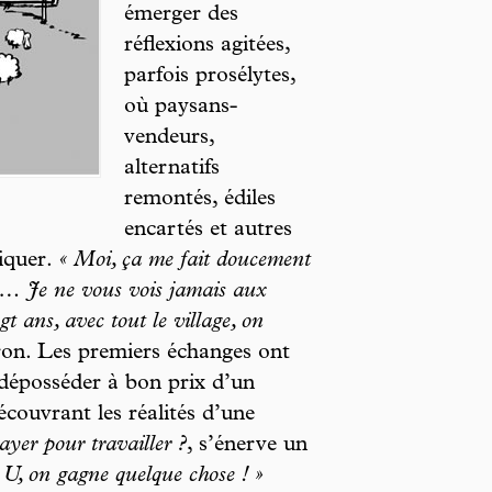
émerger des
réflexions agitées,
parfois prosélytes,
où paysans-
vendeurs,
alternatifs
remontés, édiles
encartés et autres
liquer.
« Moi, ça me fait doucement
re… Je ne vous vois jamais aux
 ans, avec tout le village, on
eron. Les premiers échanges ont
e déposséder à bon prix d’un
découvrant les réalités d’une
ayer pour travailler ?
, s’énerve un
U, on gagne quelque chose ! »