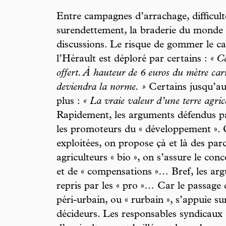
Entre campagnes d’arrachage, difficult
surendettement, la braderie du monde a
discussions. Le risque de gommer le ca
l’Hérault est déploré par certains :
« Ce
offert. À hauteur de 6 euros du mètre carr
deviendra la norme. »
Certains jusqu’au
plus :
« La vraie valeur d’une terre agrico
Rapidement, les arguments défendus pa
les promoteurs du « développement ». 
exploitées, on propose çà et là des parc
agriculteurs « bio », on s’assure le co
et de « compensations »… Bref, les ar
repris par les « pro »… Car le passage 
péri-urbain, ou « rurbain », s’appuie sur 
décideurs. Les responsables syndicaux 