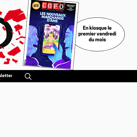
En kiosque le
premier vendredi
du mois
letter