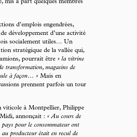
nce, mis à part quelques membres
uctions d’emplois engendrées,
s de développement d’une activité
plois socialement utiles… Un
tion stratégique de la vallée qui,
 camions, pourrait être
« la vitrine
 de transformation, magasins de
meule à façon… »
Mais en
scussions prennent parfois un tour
viticole à Montpellier, Philippe
 Midi, annonçait :
« Au cours de
de pays pour le consommateur ont
 au producteur était en recul de