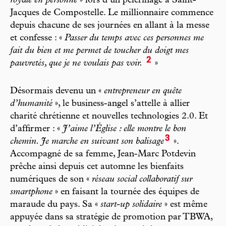
royale en personne
» lors d’un pèlerinage à Saint-
Jacques de Compostelle. Le millionnaire commence
depuis chacune de ses journées en allant à la messe
et confesse : «
Passer du temps avec ces personnes me
fait du bien et me permet de toucher du doigt mes
2
pauvretés, que je ne voulais pas voir.
»
Désormais devenu un «
entrepreneur en quête
d’humanité
», le business-angel s’attelle à allier
charité chrétienne et nouvelles technologies 2.0. Et
d’affirmer : «
J’aime l’Église : elle montre le bon
3
chemin. Je marche en suivant son balisage
».
Accompagné de sa femme, Jean-Marc Potdevin
prêche ainsi depuis cet automne les bienfaits
numériques de son «
réseau social collaboratif sur
smartphone
» en faisant la tournée des équipes de
maraude du pays. Sa «
start-up solidaire
» est même
appuyée dans sa stratégie de promotion par TBWA,