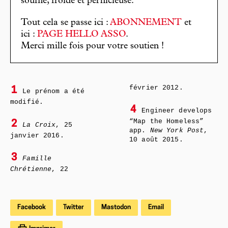
souffle, froide et pernicieuse.
Tout cela se passe ici :
ABONNEMENT
et
ici :
PAGE HELLO ASSO
.
Merci mille fois pour votre soutien !
février 2012.
1
Le prénom a été
modifié.
4
Engineer develops
“Map the Homeless”
2
La Croix
, 25
app.
New York Post
,
janvier 2016.
10 août 2015.
3
Famille
Chrétienne
, 22
Facebook
Twitter
Mastodon
Email