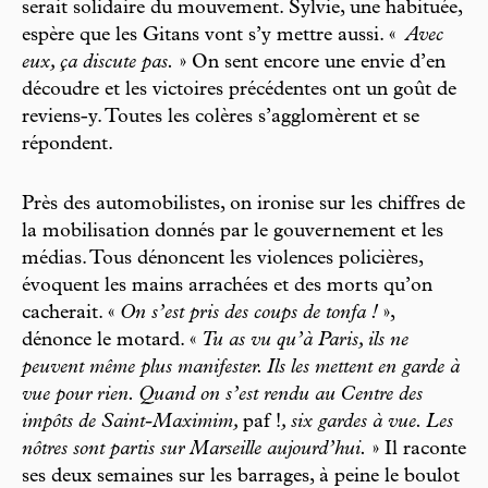
serait solidaire du mouvement. Sylvie, une habituée,
espère que les Gitans vont s’y mettre aussi. «
Avec
eux, ça discute pas.
» On sent encore une envie d’en
découdre et les victoires précédentes ont un goût de
reviens-y. Toutes les colères s’agglomèrent et se
répondent.
Près des automobilistes, on ironise sur les chiffres de
la mobilisation donnés par le gouvernement et les
médias. Tous dénoncent les violences policières,
évoquent les mains arrachées et des morts qu’on
cacherait. «
On s’est pris des coups de tonfa !
»,
dénonce le motard. «
Tu as vu qu’à Paris, ils ne
peuvent même plus manifester. Ils les mettent en garde à
vue pour rien. Quand on s’est rendu au Centre des
impôts de Saint-Maximim,
paf !
, six gardes à vue. Les
nôtres sont partis sur Marseille aujourd’hui.
» Il raconte
ses deux semaines sur les barrages, à peine le boulot