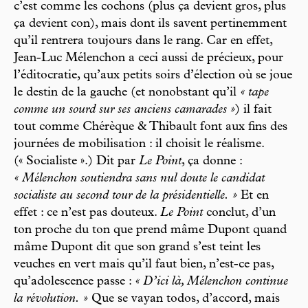
c’est comme les cochons (plus ça devient gros, plus
ça devient con), mais dont ils savent pertinemment
qu’il rentrera toujours dans le rang. Car en effet,
Jean-Luc Mélenchon a ceci aussi de précieux, pour
l’éditocratie, qu’aux petits soirs d’élection où se joue
le destin de la gauche (et nonobstant qu’il
« tape
comme un sourd sur ses anciens camarades »
) il fait
tout comme Chérèque & Thibault font aux fins des
journées de mobilisation : il choisit le réalisme.
(« Socialiste ».) Dit par
Le Point
, ça donne :
« Mélenchon soutiendra sans nul doute le candidat
socialiste au second tour de la présidentielle. »
Et en
effet : ce n’est pas douteux.
Le Point
conclut, d’un
ton proche du ton que prend mâme Dupont quand
mâme Dupont dit que son grand s’est teint les
veuches en vert mais qu’il faut bien, n’est-ce pas,
qu’adolescence passe :
« D’ici là, Mélenchon continue
la révolution. »
Que se vayan todos, d’accord, mais