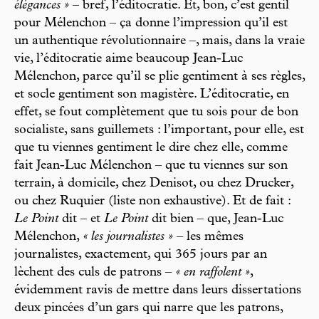
élégances »
– bref, l’éditocratie. Et, bon, c’est gentil
pour Mélenchon – ça donne l’impression qu’il est
un authentique révolutionnaire –, mais, dans la vraie
vie, l’éditocratie aime beaucoup Jean-Luc
Mélenchon, parce qu’il se plie gentiment à ses règles,
et socle gentiment son magistère. L’éditocratie, en
effet, se fout complètement que tu sois pour de bon
socialiste, sans guillemets : l’important, pour elle, est
que tu viennes gentiment le dire chez elle, comme
fait Jean-Luc Mélenchon – que tu viennes sur son
terrain, à domicile, chez Denisot, ou chez Drucker,
ou chez Ruquier (liste non exhaustive). Et de fait :
Le Point
dit – et
Le Point
dit bien – que, Jean-Luc
Mélenchon,
« les journalistes »
– les mêmes
journalistes, exactement, qui 365 jours par an
lèchent des culs de patrons –
« en raffolent »
,
évidemment ravis de mettre dans leurs dissertations
deux pincées d’un gars qui narre que les patrons,