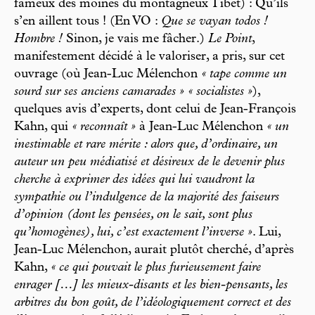
fameux des moines du montagneux Tibet) : Qu’ils
s’en aillent tous ! (En VO :
Que se vayan todos !
Hombre !
Sinon, je vais me fâcher.)
Le Point
,
manifestement décidé à le valoriser, a pris, sur cet
ouvrage (où Jean-Luc Mélenchon
« tape comme un
sourd sur ses anciens camarades » « socialistes »
),
quelques avis d’experts, dont celui de Jean-François
Kahn, qui
« reconnaît »
à Jean-Luc Mélenchon
« un
inestimable et rare mérite : alors que, d’ordinaire, un
auteur un peu médiatisé et désireux de le devenir plus
cherche à exprimer des idées qui lui vaudront la
sympathie ou l’indulgence de la majorité des faiseurs
d’opinion (dont les pensées, on le sait, sont plus
qu’homogènes), lui, c’est exactement l’inverse »
. Lui,
Jean-Luc Mélenchon, aurait plutôt cherché, d’après
Kahn,
« ce qui pouvait le plus furieusement faire
enrager […] les mieux-disants et les bien-pensants, les
arbitres du bon goût, de l’idéologiquement correct et des