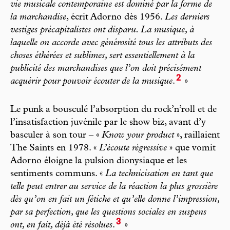
vie musicale contemporaine est dominé par la forme de
la marchandise
, écrit Adorno dès 1956.
Les derniers
vestiges précapitalistes ont disparu. La musique, à
laquelle on accorde avec générosité tous les attributs des
choses éthérées et sublimes, sert essentiellement à la
publicité des marchandises que l’on doit précisément
2
acquérir pour pouvoir écouter de la musique
.
»
Le punk a bousculé l’absorption du rock’n’roll et de
l’insatisfaction juvénile par le show biz, avant d’y
basculer à son tour – «
Know your product
», raillaient
The Saints en 1978. «
L’écoute régressive
» que vomit
Adorno éloigne la pulsion dionysiaque et les
sentiments communs. «
La technicisation en tant que
telle peut entrer au service de la réaction la plus grossière
dès qu’on en fait un fétiche et qu’elle donne l’impression,
par sa perfection, que les questions sociales en suspens
3
ont, en fait, déjà été résolues
.
»