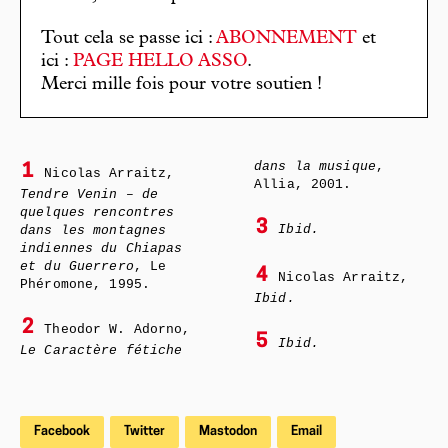
Tout cela se passe ici :
ABONNEMENT
et
ici :
PAGE HELLO ASSO
.
Merci mille fois pour votre soutien !
dans la musique
,
1
Nicolas Arraitz,
Allia, 2001.
Tendre Venin – de
quelques rencontres
3
Ibid.
dans les montagnes
indiennes du Chiapas
et du Guerrero
, Le
4
Nicolas Arraitz,
Phéromone, 1995.
Ibid.
2
Theodor W. Adorno,
5
Ibid.
Le Caractère fétiche
Facebook
Twitter
Mastodon
Email