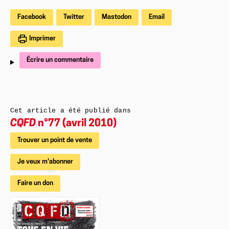
Facebook
Twitter
Mastodon
Email
Imprimer
Écrire un commentaire
Cet article a été publié dans
CQFD
n°77 (avril 2010)
Trouver un point de vente
Je veux m'abonner
Faire un don