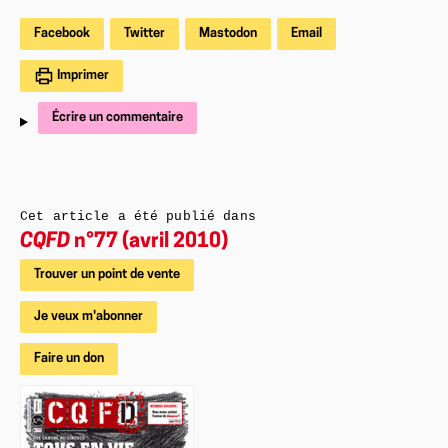
Facebook
Twitter
Mastodon
Email
Imprimer
Écrire un commentaire
Cet article a été publié dans
CQFD
n°77 (avril 2010)
Trouver un point de vente
Je veux m'abonner
Faire un don