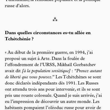
Tchétchénie, la résistance populaire et la politique
russe d’alors.
⁂
Dans quelles circonstances es-tu allée en
Tchétchénie ?
« Au début de la première guerre, en 1994, j’ai
proposé un sujet à Arte. Dans la foulée de
l’effondrement de l’URSS, Mikhaïl Gorbatchev
avait dit
[à la population soviétique]
:
“Prenez autant
de liberté que vous pouvez.”
Les Tchétchènes se sont
donc déclarés indépendants dès 1991. Les Russes
ont attendu trois ans pour intervenir, et ils se sont
pris une rouste colossale. Quand je suis arrivée, j’ai
eu l’impression de découvrir un autre monde. Les
habitants pompaient l’oléoduc russe pour avoir de