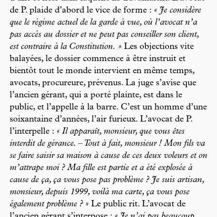
de P. plaide d’abord le vice de forme :
« Je considère
que le régime actuel de la garde à vue, où l’avocat n’a
pas accès au dossier et ne peut pas conseiller son client,
est contraire à la Constitution. »
Les objections vite
balayées, le dossier commence à être instruit et
bientôt tout le monde intervient en même temps,
avocats, procureure, prévenus. La juge s’avise que
l’ancien gérant, qui a porté plainte, est dans le
public, et l’appelle à la barre. C’est un homme d’une
soixantaine d’années, l’air furieux. L’avocat de P.
l’interpelle :
« Il apparaît, monsieur, que vous êtes
interdit de gérance. – Tout à fait, monsieur ! Mon fils va
se faire saisir sa maison à cause de ces deux voleurs et on
m’attrape moi ? Ma fille est partie et a été explosée à
cause de ça, ça vous pose pas problème ? Je suis artisan,
monsieur, depuis 1999, voilà ma carte, ça vous pose
également problème ? »
Le public rit. L’avocat de
l’ancien gérant s’interpose :
« Je n’ai pas beaucoup