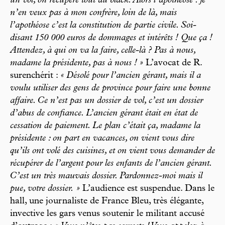
un vol, on récupère tout au black. Alors l’apothéose : je
n’en veux pas à mon confrère, loin de là, mais
l’apothéose c’est la constitution de partie civile. Soi-
disant 150 000 euros de dommages et intérêts ! Que ça !
Attendez, à qui on va la faire, celle-là ? Pas à nous,
madame la présidente, pas à nous ! »
L’avocat de R.
surenchérit :
« Désolé pour l’ancien gérant, mais il a
voulu utiliser des gens de province pour faire une bonne
affaire. Ce n’est pas un dossier de vol, c’est un dossier
d’abus de confiance. L’ancien gérant était en état de
cessation de paiement. Le plan c’était ça, madame la
présidente : on part en vacances, on vient vous dire
qu’ils ont volé des cuisines, et on vient vous demander de
récupérer de l’argent pour les enfants de l’ancien gérant.
C’est un très mauvais dossier. Pardonnez-moi mais il
pue, votre dossier. »
L’audience est suspendue. Dans le
hall, une journaliste de France Bleu, très élégante,
invective les gars venus soutenir le militant accusé