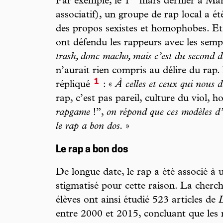
Par exemple, le 1
mars dernier à Mars
associatif), un groupe de rap local a ét
des propos sexistes et homophobes. Et
ont défendu les rappeurs avec les sem
trash, donc macho, mais c’est du second
n’aurait rien compris au délire du rap
1
répliqué
: «
À celles et ceux qui nous d
rap, c’est pas pareil, culture du viol, 
rapgame
!”,
on répond que ces modèles d’
le rap a bon dos.
»
Le rap a bon dos
De longue date, le rap a été associé à
stigmatisé pour cette raison. La cherc
élèves ont ainsi étudié 523 articles de
L
entre 2000 et 2015, concluant que les 