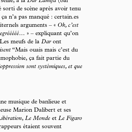
eille, à la
Dar Lamifa
(bar
é sorti de scène après avoir tenu
 ça n’a pas manqué : certain.es
piternels arguments – «
Ok, c’est
 degrééééé…
» – expliquant qu’on
. Les meufs de la
Dar
ont
isent
“Mais ouais mais c’est du
homophobie, ça fait partie du
oppression sont systémiques, et que
 une musique de banlieue et
heuse Marion Dalibert et ses
ibération
,
Le
Monde
et
Le Figaro
rappeurs étaient souvent