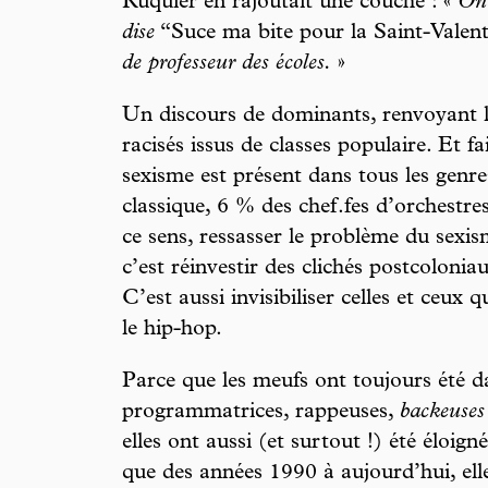
Ruquier en rajoutait une couche : «
On 
dise
“Suce ma bite pour la Saint-Valent
de professeur des écoles.
»
Un discours de dominants, renvoyant 
racisés issus de classes populaire. Et fai
sexisme est présent dans tous les gen
classique, 6 % des chef.fes d’orchest
ce sens, ressasser le problème du sexism
c’est réinvestir des clichés postcolonia
C’est aussi invisibiliser celles et ceux 
le hip-hop.
Parce que les meufs ont toujours été d
programmatrices, rappeuses,
backeuses
elles ont aussi (et surtout !) été éloig
que des années 1990 à aujourd’hui, elle