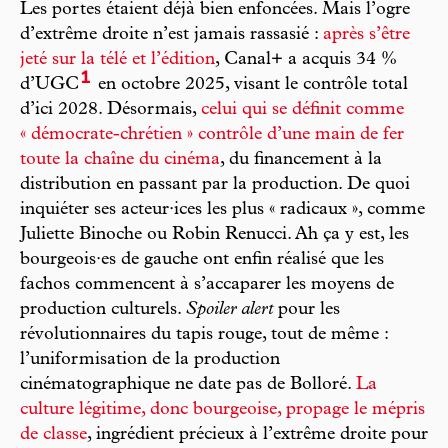
Les portes étaient déjà bien enfoncées. Mais l’ogre
d’extrême droite n’est jamais rassasié :
après s’être
jeté sur la télé et l’édition
, Canal+ a acquis 34 %
1
d’UGC
en octobre 2025, visant le contrôle total
d’ici 2028. Désormais,
celui qui se définit comme
« démocrate-chrétien » contrôle d’une main de fer
toute la chaîne du cinéma
, du financement à la
distribution en passant par la production. De quoi
inquiéter ses acteur·ices les plus « radicaux », comme
Juliette Binoche ou Robin Renucci. Ah ça y est, les
bourgeois·es de gauche ont enfin réalisé que les
fachos commencent à s’accaparer les moyens de
production culturels.
Spoiler alert
pour les
révolutionnaires du tapis rouge, tout de même :
l’uniformisation de la production
cinématographique ne date pas de Bolloré.
La
culture légitime, donc bourgeoise, propage le mépris
de classe
, ingrédient précieux à l’extrême droite pour