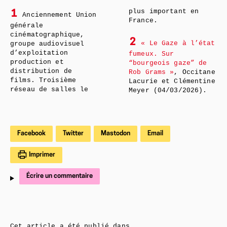
plus important en
1
Anciennement Union
France.
générale
cinématographique,
2
« Le Gaze à l’état
groupe audiovisuel
d’exploitation
fumeux. Sur
production et
“bourgeois gaze” de
distribution de
Rob Grams »
, Occitane
films. Troisième
Lacurie et Clémentine
réseau de salles le
Meyer (04/03/2026).
Facebook
Twitter
Mastodon
Email
Imprimer
Écrire un commentaire
Cet article a été publié dans