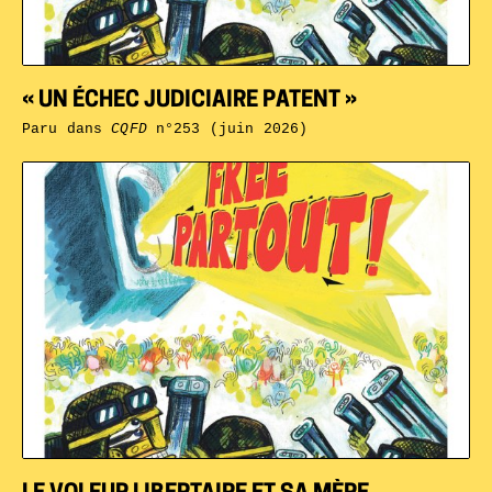
« UN ÉCHEC JUDICIAIRE PATENT »
Paru dans
CQFD
n°253 (juin 2026)