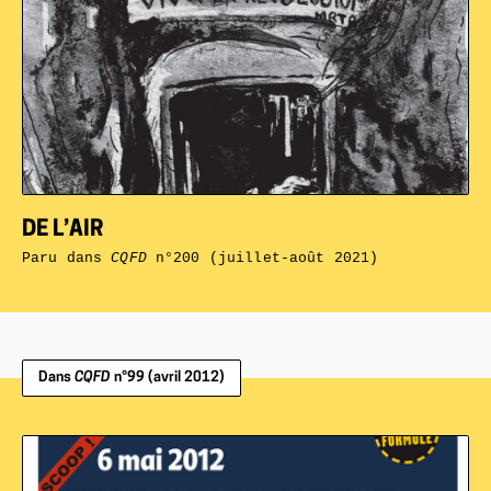
DE L’AIR
Paru dans
CQFD
n°200 (juillet-août 2021)
Dans
CQFD
n°99 (avril 2012)