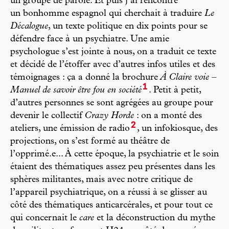
un groupe de parole. Et puis j’ai rencontré
un bonhomme espagnol qui cherchait à traduire
Le
Décalogue
, un texte politique en dix points pour se
défendre face à un psychiatre. Une amie
psychologue s’est jointe à nous, on a traduit ce texte
et décidé de l’étoffer avec d’autres infos utiles et des
témoignages : ça a donné la brochure
À Claire voie –
1
Manuel de savoir être fou en société
. Petit à petit,
d’autres personnes se sont agrégées au groupe pour
devenir le collectif
Crazy Horde
: on a monté des
2
ateliers, une émission de radio
, un infokiosque, des
projections, on s’est formé au théâtre de
l’opprimé.e... À cette époque, la psychiatrie et le soin
étaient des thématiques assez peu présentes dans les
sphères militantes, mais avec notre critique de
l’appareil psychiatrique, on a réussi à se glisser au
côté des thématiques anticarcérales, et pour tout ce
qui concernait le
care
et la déconstruction du mythe