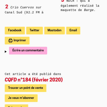
3
NDLR : qui a
également réalisé la
2
Crio Cuervos
sur
maquette de
Barge
.
Canal Sud (92.2 FM à
Facebook
Twitter
Mastodon
Email
Imprimer
Écrire un commentaire
Cet article a été publié dans
CQFD
n°184 (février 2020)
Trouver un point de vente
Je veux m'abonner