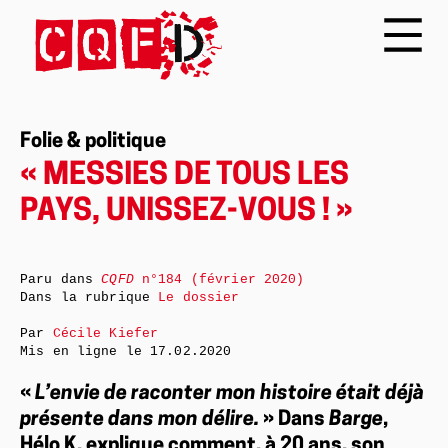
Folie & politique
« MESSIES DE TOUS LES
PAYS, UNISSEZ-VOUS ! »
Paru dans
CQFD
n°184 (février 2020)
Dans la rubrique
Le dossier
Par
Cécile Kiefer
Mis en ligne le
17.02.2020
«
L’envie de raconter mon histoire était déjà
présente dans mon délire.
» Dans
Barge
,
Hélo K. explique comment, à 20 ans, son