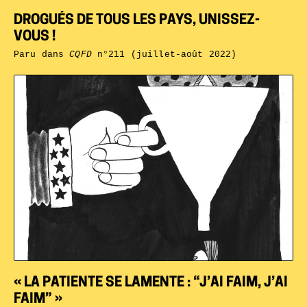
DROGUÉS DE TOUS LES PAYS, UNISSEZ-
VOUS !
Paru dans
CQFD
n°211 (juillet-août 2022)
« LA PATIENTE SE LAMENTE : “J’AI FAIM, J’AI
FAIM” »