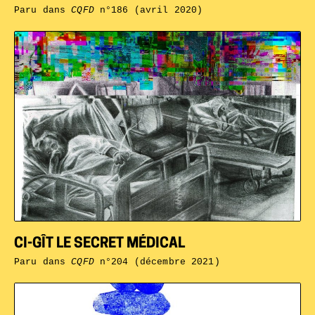
Paru dans
CQFD
n°186 (avril 2020)
CI-GÎT LE SECRET MÉDICAL
Paru dans
CQFD
n°204 (décembre 2021)