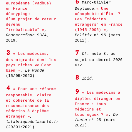
6
Marc-Olivier
européenne (Padhue)
en France :
Déplaude,
« Une
décryptage
xénophobie d’État ? –
d’un projet de retour
Les “médecins
devenu
étrangers” en France
“irréalisable” »
,
(1945-2006) »
,
Geocarrefour
93/4,
Politix
n° 95 (mars
2019.
2011).
3
7
« Les médecins,
Cf.
note 3. au
des migrants dont les
sujet du décret 2020-
pays riches veulent
672.
bien »
,
Le Monde
(15/05/2020).
8
Ibid
.
4
« Pour une réforme
9
« Les médecins à
responsable, claire
diplôme étranger en
et cohérente de la
France : tous
reconnaissance des
médecins et
médecins à diplôme
tous égaux ? »
,
De
étranger »
,
facto
n° 25 (mars
lafabriquedelasanté.fr
2021).
(29/01/2021).