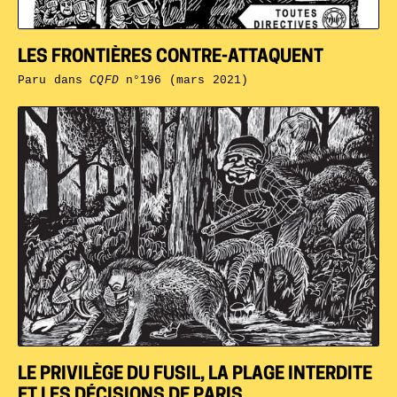
LES FRONTIÈRES CONTRE-ATTAQUENT
Paru dans
CQFD
n°196 (mars 2021)
LE PRIVILÈGE DU FUSIL, LA PLAGE INTERDITE
ET LES DÉCISIONS DE PARIS