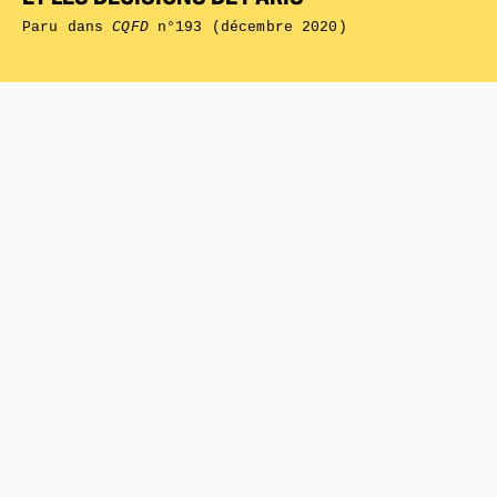
Paru dans
CQFD
n°193 (décembre 2020)