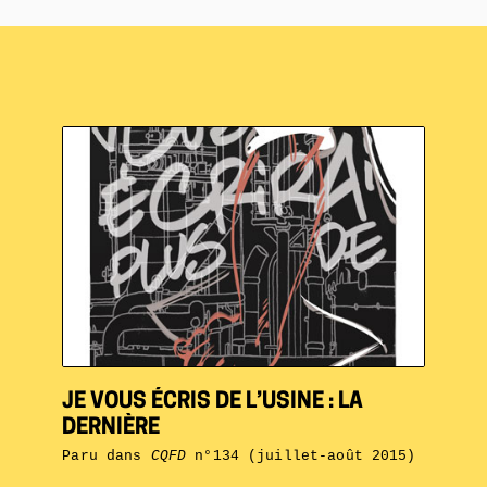
JE VOUS ÉCRIS DE L’USINE : LA
DERNIÈRE
Paru dans
CQFD
n°134 (juillet-août 2015)