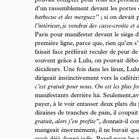
pouvait compter pour tous les problème
d’un rassemblement devant les portes 
barbecue et des merguez”
; si on devait
l’intérieur, je vendrai des casse-croûte et 
Paris pour manifester devant le siège de
première ligne, parce que, rien qu’en s’
faisait face préférait reculer de peur 
souvent grâce à Lulu, on pouvait débou
décideurs. Une fois dans les lieux, Lulu 
dirigeait instinctivement vers la cafétér
c’est gratuit pour nous. On est les plus fo
manifestants derrière lui. Seulement,av
payer, à le voir entasser deux plats du j
dizaines de tranches de pain, il coupait 
gratuit, alors j’en profite”
, donnait-il co
mangeait énormément, il ne buvait que du