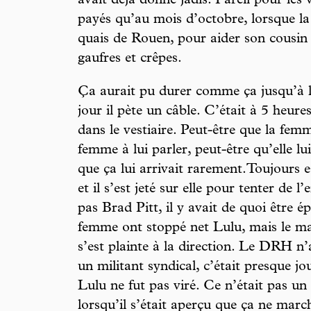
avait déjà donné jadis. Pareil pour les v
payés qu’au mois d’octobre, lorsque la f
quais de Rouen, pour aider son cousin à
gaufres et crêpes.
Ça aurait pu durer comme ça jusqu’à la 
jour il pète un câble. C’était à 5 heure
dans le vestiaire. Peut-être que la fem
femme à lui parler, peut-être qu’elle lu
que ça lui arrivait rarement.Toujours est
et il s’est jeté sur elle pour tenter de 
pas Brad Pitt, il y avait de quoi être é
femme ont stoppé net Lulu, mais le mal 
s’est plainte à la direction. Le DRH n’
un militant syndical, c’était presque jo
Lulu ne fut pas viré. Ce n’était pas un 
lorsqu’il s’était aperçu que ça ne mar