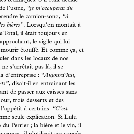
s techniques. S’il était décidé
de l’usine,
“je m’occuperai du
 prendre le camion-sono,
“à
des bières”
. Lorsqu’on montait à
 Total, il était toujours en
approchant, le vigile qui lui
de mourir étouffé. Et comme ça, et
ler dans les locaux de nos
ne s’arrêtait pas là, il se
ia d’entreprise :
“Aujourd’hui,
rts”
, disait-il en entraînant les
ant de passer aux caisses sans
our, trois desserts et des
l’appétit à certains.
“C’est
mme seule explication. Si Lulu
 Perrier ; la bière et le vin, il