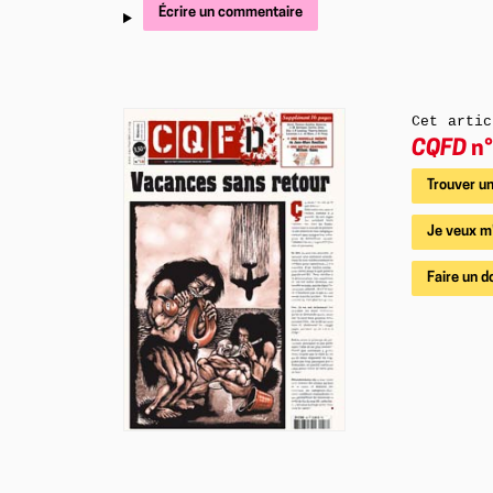
Écrire un commentaire
Cet artic
CQFD
n°
Trouver un
Je veux m
Faire un d