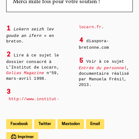
Merci mille fois pour votre soutien !
locarn.fr
.
1
Lokern seizh lev
goude an ifern
» en
4
diaspora-
breton.
bretonne.com
2
Lire à ce sujet le
5
Voir à ce sujet
dossier consacré à
L’Institut de Locarn,
Entrée du personnel
,
Golias Magazine
n°59,
documentaire réalisé
mars-avril 1998.
par Manuela Frésil,
2013.
3
http://www.institut-
Facebook
Twitter
Mastodon
Email
Imprimer