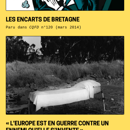
LES ENCARTS DE BRETAGNE
Paru dans
CQFD
n°120 (mars 2014)
« L’EUROPE EST EN GUERRE CONTRE UN