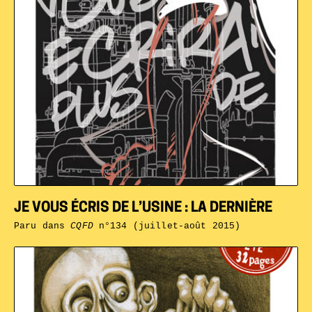
JE VOUS ÉCRIS DE L’USINE : LA DERNIÈRE
Paru dans
CQFD
n°134 (juillet-août 2015)