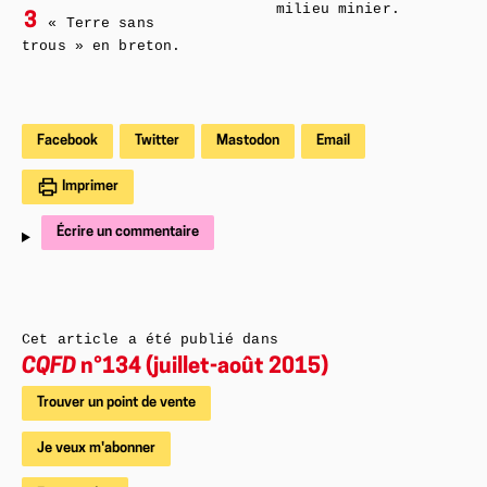
milieu minier.
3
« Terre sans
trous » en breton.
Facebook
Twitter
Mastodon
Email
Imprimer
Écrire un commentaire
Cet article a été publié dans
CQFD
n°134 (juillet-août 2015)
Trouver un point de vente
Je veux m'abonner