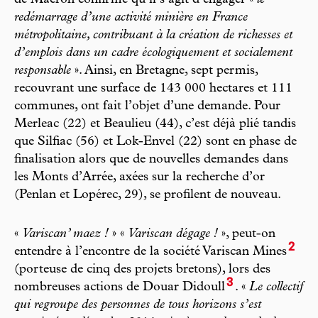
de Macron confirme qu’il s’agit d’engager «
le
redémarrage d’une activité minière en France
métropolitaine, contribuant à la création de richesses et
d’emplois dans un cadre écologiquement et socialement
responsable
». Ainsi, en Bretagne, sept permis,
recouvrant une surface de 143 000 hectares et 111
communes, ont fait l’objet d’une demande. Pour
Merleac (22) et Beaulieu (44), c’est déjà plié tandis
que Silfiac (56) et Lok-Envel (22) sont en phase de
finalisation alors que de nouvelles demandes dans
les Monts d’Arrée, axées sur la recherche d’or
(Penlan et Lopérec, 29), se profilent de nouveau.
«
Variscan’ maez !
» «
Variscan dégage !
», peut-on
2
entendre à l’encontre de la société Variscan Mines
(porteuse de cinq des projets bretons), lors des
3
nombreuses actions de Douar Didoull
. «
Le collectif
qui regroupe des personnes de tous horizons s’est