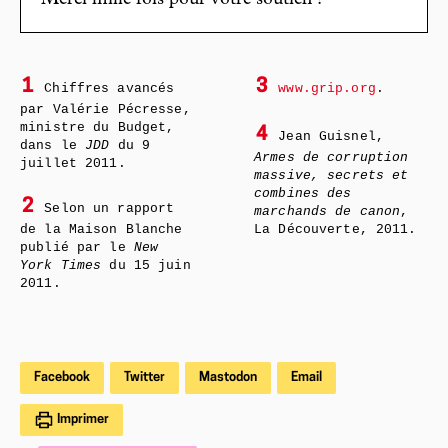
1
3
Chiffres avancés
www.grip.org
.
par Valérie Pécresse,
ministre du Budget,
4
Jean Guisnel,
dans le
JDD
du 9
Armes de corruption
juillet 2011.
massive, secrets et
combines des
2
Selon un rapport
marchands de canon
,
de la Maison Blanche
La Découverte, 2011.
publié par le
New
York Times
du 15 juin
2011.
Facebook
Twitter
Mastodon
Email
Imprimer