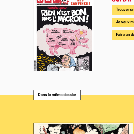
CQFD
n°
Trouver un
Je veux m
Faire un d
Dans le même dossier