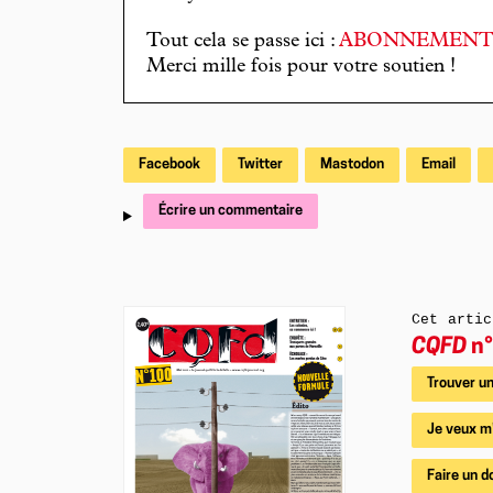
Tout cela se passe ici :
ABONNEMEN
Merci mille fois pour votre soutien !
Facebook
Twitter
Mastodon
Email
Écrire un commentaire
Cet artic
CQFD
n°
Trouver un
Je veux m
Faire un d