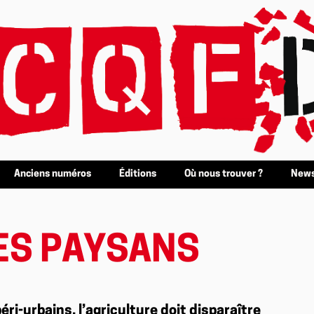
Anciens numéros
Éditions
Où nous trouver ?
News
DES PAYSANS
éri-urbains, l’agriculture doit disparaître