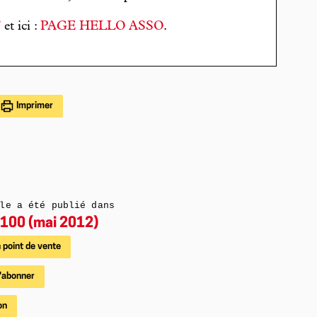
T
et ici :
PAGE HELLO ASSO
.
Imprimer
le a été publié dans
100 (mai 2012)
 point de vente
'abonner
on