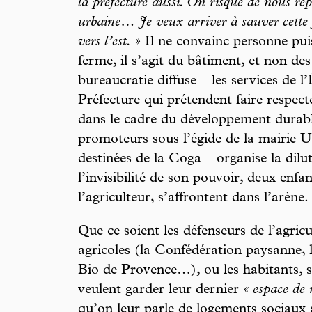
la préfecture aussi. On risque de nous rep
urbaine… Je veux arriver à sauver cette 
vers l’est. »
Il ne convainc personne puis
ferme, il s’agit du bâtiment, et non de
bureaucratie diffuse – les services de l
Préfecture qui prétendent faire respec
dans le cadre du développement durable
promoteurs sous l’égide de la mairie
destinées de la Coga – organise la dilut
l’invisibilité de son pouvoir, deux enfa
l’agriculteur, s’affrontent dans l’arène.
Que ce soient les défenseurs de l’agric
agricoles (la Confédération paysanne, l
Bio de Provence…), ou les habitants, s
veulent garder leur dernier
« espace de r
qu’on leur parle de logements sociaux 