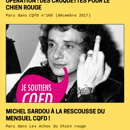
OPÉRATION : DES CROQUETTES POUR LE
CHIEN ROUGE
Paru dans
CQFD
n°160 (décembre 2017)
MICHEL SARDOU À LA RESCOUSSE DU
MENSUEL CQFD !
Paru dans
Les échos du Chien rouge