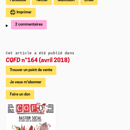
Facebook
Twitter
Mastodon
Email
Imprimer
2 commentaires
Cet article a été publié dans
CQFD
n°164 (avril 2018)
Trouver un point de vente
Je veux m'abonner
Faire un don