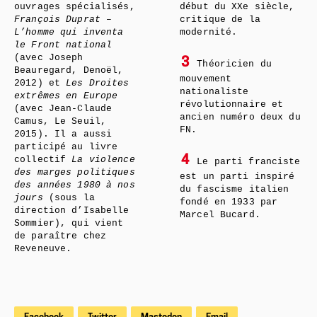
ouvrages spécialisés,
début du XXe siècle,
François Duprat –
critique de la
L’homme qui inventa
modernité.
le Front national
(avec Joseph
3
Théoricien du
Beauregard, Denoël,
mouvement
2012) et
Les Droites
nationaliste
extrêmes en Europe
révolutionnaire et
(avec Jean-Claude
ancien numéro deux du
Camus, Le Seuil,
FN.
2015). Il a aussi
participé au livre
4
collectif
La violence
Le parti franciste
des marges politiques
est un parti inspiré
des années 1980 à nos
du fascisme italien
jours
(sous la
fondé en 1933 par
direction d’Isabelle
Marcel Bucard.
Sommier), qui vient
de paraître chez
Reveneuve.