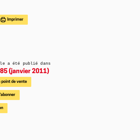
Imprimer
le a été publié dans
85 (janvier 2011)
 point de vente
'abonner
on