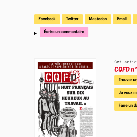
Facebook
Twitter
Mastodon
Email
Écrire un commentaire
Cet artic
CQFD
n°
Trouver un
Je veux m
Faire un d