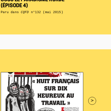
SOUS LE PARADIGME KURDE
(ÉPISODE 4)
Paru dans
CQFD
n°132 (mai 2015)
>