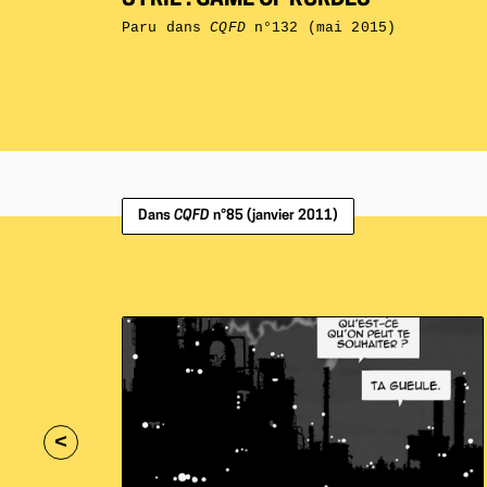
SYRIE : GAME OF KURDES
Paru dans
CQFD
n°132 (mai 2015)
Dans
CQFD
n°85 (janvier 2011)
<