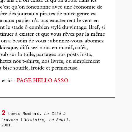
gt ans qu’on existe et qu’on aboie dans les
, c’est qu’on fonctionne avec une économie de
cière des journaux pirates de notre genre est
journaux papier n’a pas exactement le vent en
t le stade ô combien stylé du vintage. Bref, si
tinuer à exister et que vous rêvez par la même
, on a besoin de vous : abonnez-vous, abonnez
 kiosque, diffusez-nous en manif, cafés,
pub sur la toile, partagez nos posts insta,
hetez nos t-shirts, nos livres, ou simplement
bise souffle, froide et pernicieuse.
T
et ici :
PAGE HELLO ASSO
.
2
Lewis Mumford,
La Cité à
travers l’Histoire, Le Seuil
,
2001.