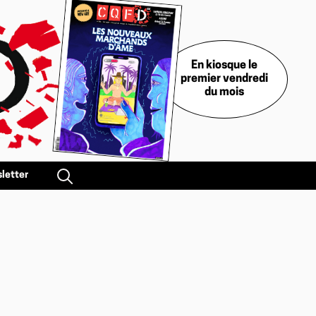
En kiosque le
premier vendredi
du mois
letter