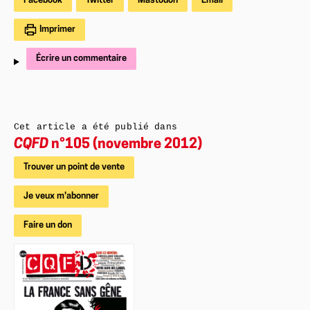
Facebook
Twitter
Mastodon
Email
Imprimer
Écrire un commentaire
Cet article a été publié dans
CQFD
n°105 (novembre 2012)
Trouver un point de vente
Je veux m'abonner
Faire un don