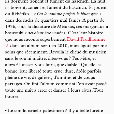
ils dorment, zonent et fument du haschich. La nuit,
ils boivent, zonent et fument du haschich. Et jouent
du Rébétiko –
« On le nomme parfois le blues grec »
–
dans des rades de quartiers mal famés. À partir de
1936, sous la dictature de Métaxas, ces marginaux à
bouzouki
« devaient être matés »
. C’est leur histoire
que nous raconte superbement
David Prudhomme
dans un album sorti en 2010, mais ligoté par mes
soins que récemment. Revoilà le cliché du musicien
sans le sou ni maître, dites-vous ? Peut-être, et
alors ? Laissez-vous faire, que diable ! Qu’elle est
bonne, leur liberté toute crue, dure, drôle parfois,
pleine de vie, de galères, d’amitiés et de coups
partagés. On fini l’album comme si l’on avait passé
toute une nuit à errer et danser à leurs côtés. Tout
bourré.
• Le conflit israélo-palestinien ? Il y a belle lurette