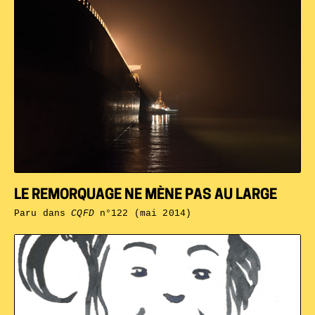
LE REMORQUAGE NE MÈNE PAS AU LARGE
Paru dans
CQFD
n°122 (mai 2014)