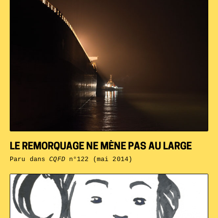
LE REMORQUAGE NE MÈNE PAS AU LARGE
Paru dans
CQFD
n°122 (mai 2014)