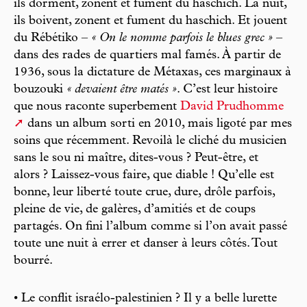
ils dorment, zonent et fument du haschich. La nuit,
ils boivent, zonent et fument du haschich. Et jouent
du Rébétiko –
« On le nomme parfois le blues grec »
–
dans des rades de quartiers mal famés. À partir de
1936, sous la dictature de Métaxas, ces marginaux à
bouzouki
« devaient être matés »
. C’est leur histoire
que nous raconte superbement
David Prudhomme
dans un album sorti en 2010, mais ligoté par mes
soins que récemment. Revoilà le cliché du musicien
sans le sou ni maître, dites-vous ? Peut-être, et
alors ? Laissez-vous faire, que diable ! Qu’elle est
bonne, leur liberté toute crue, dure, drôle parfois,
pleine de vie, de galères, d’amitiés et de coups
partagés. On fini l’album comme si l’on avait passé
toute une nuit à errer et danser à leurs côtés. Tout
bourré.
• Le conflit israélo-palestinien ? Il y a belle lurette