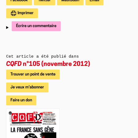
Facebook
Twitter
Mastodon
Email
Imprimer
Écrire un commentaire
Cet article a été publié dans
CQFD
n°105 (novembre 2012)
Trouver un point de vente
Je veux m'abonner
Faire un don