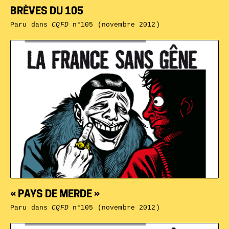
BRÈVES DU 105
Paru dans
CQFD
n°105 (novembre 2012)
« PAYS DE MERDE »
Paru dans
CQFD
n°105 (novembre 2012)