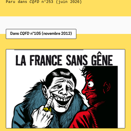
Paru dans
CQFD
n°253 (juin 2026)
Dans
CQFD
n°105 (novembre 2012)