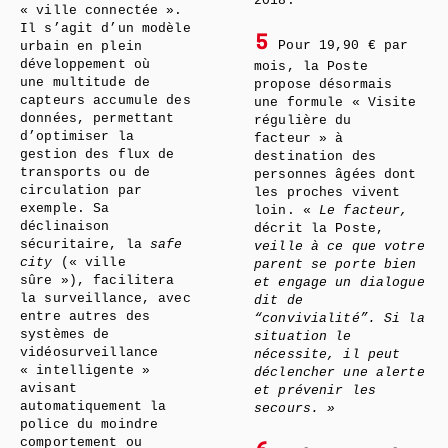
2018.
« ville connectée ».
Il s’agit d’un modèle
5
Pour 19,90 € par
urbain en plein
développement où
mois, la Poste
une multitude de
propose désormais
capteurs accumule des
une formule « Visite
données, permettant
régulière du
d’optimiser la
facteur » à
gestion des flux de
destination des
transports ou de
personnes âgées dont
circulation par
les proches vivent
exemple. Sa
loin. «
Le facteur,
déclinaison
décrit la Poste,
sécuritaire, la
safe
veille à ce que votre
city
(« ville
parent se porte bien
sûre »), facilitera
et engage un dialogue
la surveillance, avec
dit de
entre autres des
“convivialité”. Si la
systèmes de
situation le
vidéosurveillance
nécessite, il peut
« intelligente »
déclencher une alerte
avisant
et prévenir les
automatiquement la
secours. »
police du moindre
comportement ou