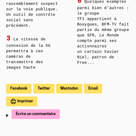
6
Quelques exemples
rassemblement suspect
parmi bien d’autres :
sur la voie publique.
le groupe
Un outil de contrôle
TF1 appartient à
social sans
Bouygues, BFM-TV fait
précédent.
partie du même groupe
que SFR,
Le Monde
3
La vitesse de
compte parmi ses
connexion de la 5G
actionnaires
permettra à ces
un certain Xavier
caméras de
Niel, patron de
transmettre des
Free...
images haute
Facebook
Twitter
Mastodon
Email
Imprimer
Écrire un commentaire