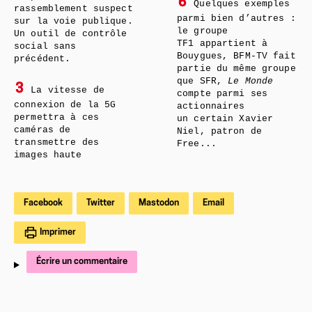
6
Quelques exemples
rassemblement suspect
parmi bien d’autres :
sur la voie publique.
le groupe
Un outil de contrôle
TF1 appartient à
social sans
Bouygues, BFM-TV fait
précédent.
partie du même groupe
que SFR,
Le Monde
3
La vitesse de
compte parmi ses
connexion de la 5G
actionnaires
permettra à ces
un certain Xavier
caméras de
Niel, patron de
transmettre des
Free...
images haute
Facebook
Twitter
Mastodon
Email
Imprimer
Écrire un commentaire