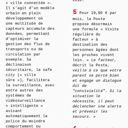
2018.
« ville connectée ».
Il s’agit d’un modèle
5
Pour 19,90 € par
urbain en plein
développement où
mois, la Poste
une multitude de
propose désormais
capteurs accumule des
une formule « Visite
données, permettant
régulière du
d’optimiser la
facteur » à
gestion des flux de
destination des
transports ou de
personnes âgées dont
circulation par
les proches vivent
exemple. Sa
loin. «
Le facteur,
déclinaison
décrit la Poste,
sécuritaire, la
safe
veille à ce que votre
city
(« ville
parent se porte bien
sûre »), facilitera
et engage un dialogue
la surveillance, avec
dit de
entre autres des
“convivialité”. Si la
systèmes de
situation le
vidéosurveillance
nécessite, il peut
« intelligente »
déclencher une alerte
avisant
et prévenir les
automatiquement la
secours. »
police du moindre
comportement ou