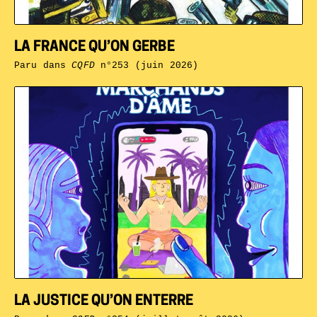
LA FRANCE QU’ON GERBE
Paru dans
CQFD
n°253 (juin 2026)
LA JUSTICE QU’ON ENTERRE