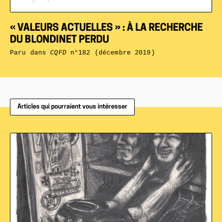
« VALEURS ACTUELLES » : À LA RECHERCHE
DU BLONDINET PERDU
Paru dans
CQFD
n°182 (décembre 2019)
Articles qui pourraient vous intéresser