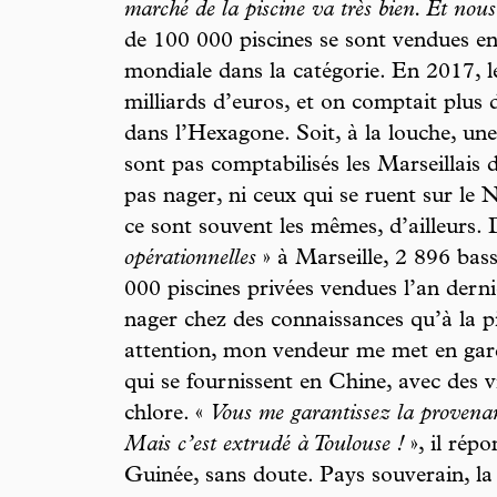
marché de la piscine va très bien. Et nous
de 100 000 piscines se sont vendues e
mondiale dans la catégorie. En 2017, l
milliards d’euros, et on comptait plus d
dans l’Hexagone. Soit, à la louche, un
sont pas comptabilisés les Marseillais
pas nager, ni ceux qui se ruent sur le 
ce sont souvent les mêmes, d’ailleurs.
opérationnelles
» à Marseille, 2 896 bas
000 piscines privées vendues l’an dernier
nager chez des connaissances qu’à la p
attention, mon vendeur me met en gard
qui se fournissent en Chine, avec des v
chlore. «
Vous me garantissez la provena
Mais c’est extrudé à Toulouse !
», il répo
Guinée, sans doute. Pays souverain, la