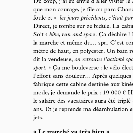
Du coup, j’ai eu envie d’aller visiter le
que mon courage, je file au parc Chano
foule et «
les jours précédents, c’était par
Direct, je tombe sur ze bidule. La cabi
Soit «
bike, run and spa
». Ça déchire ! 
la marche et même du… spa. C’est co
mètre de haut, en polyester. Un bain 
dit la vendeuse,
on retrouve l’activité sp
sport.
» Ça me bouleverse : le vélo élect
l’effort sans douleur… Après quelques e
fabrique cette cabine destinée aux kinés 
mode, je demande le prix : 19 000 € H
le salaire des vacataires aura été tripl
ans. Et je reprends ma déambulation ent
jets.
« Le marché va très bien »