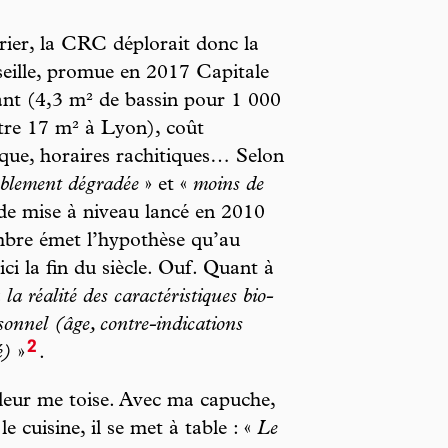
rier, la CRC déplorait donc la
seille, promue en 2017 Capitale
nt (4,3 m² de bassin pour 1 000
ntre 17 m² à Lyon), coût
ique, horaires rachitiques… Selon
rablement dégradée
» et «
moins de
de mise à niveau lancé en 2010
mbre émet l’hypothèse qu’au
ci la fin du siècle. Ouf. Quant à
«
la réalité des caractéristiques bio-
onnel (âge, contre-indications
2
é)
»
.
ndeur me toise. Avec ma capuche,
le cuisine, il se met à table : «
Le