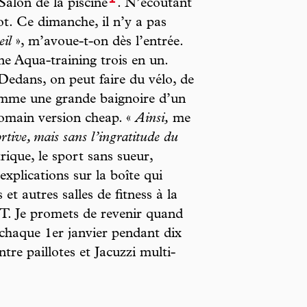
 Salon de la piscine
. N’écoutant
t. Ce dimanche, il n’y a pas
eil
», m’avoue-t-on dès l’entrée.
ne Aqua-training trois en un.
Dedans, on peut faire du vélo, de
mme une grande baignoire d’un
romain version cheap. «
Ainsi,
me
ortive, mais sans l’ingratitude du
rique, le sport sans sueur,
xplications sur la boîte qui
et autres salles de fitness à la
T. Je promets de revenir quand
é chaque 1er janvier pendant dix
re paillotes et Jacuzzi multi-