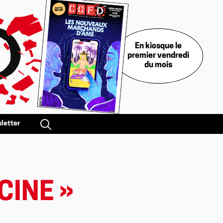
En kiosque le
premier vendredi
du mois
letter
CINE »