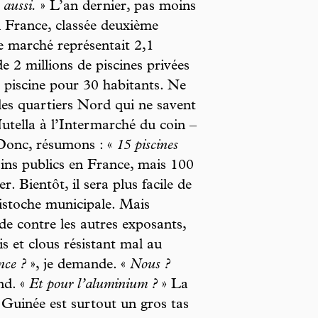
 aussi.
» L’an dernier, pas moins
n France, classée deuxième
e marché représentait 2,1
e 2 millions de piscines privées
e piscine pour 30 habitants. Ne
 des quartiers Nord qui ne savent
Nutella à l’Intermarché du coin –
 Donc, résumons : «
15 piscines
sins publics en France, mais 100
. Bientôt, il sera plus facile de
istoche municipale. Mais
e contre les autres exposants,
is et clous résistant mal au
nce ?
», je demande. «
Nous ?
nd. «
Et pour l’aluminium ?
» La
 Guinée est surtout un gros tas