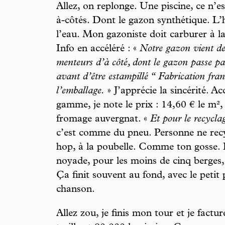
Allez, on replonge. Une piscine, ce n’es
à-côtés. Dont le gazon synthétique. L’
l’eau. Mon gazoniste doit carburer à la
Info en accéléré : «
Notre gazon vient d
menteurs d’à côté, dont le gazon passe par
avant d’être estampillé ‘‘ Fabrication fr
l’emballage.
» J’apprécie la sincérité. A
gamme, je note le prix : 14,60 € le m²,
fromage auvergnat. «
Et pour le recycla
c’est comme du pneu. Personne ne recy
hop, à la poubelle. Comme ton gosse. 
noyade, pour les moins de cinq berges, c
Ça finit souvent au fond, avec le petit
chanson.
Allez zou, je finis mon tour et je factu