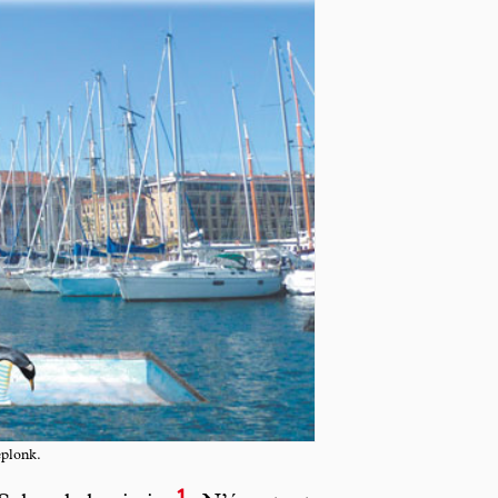
eplonk.
1