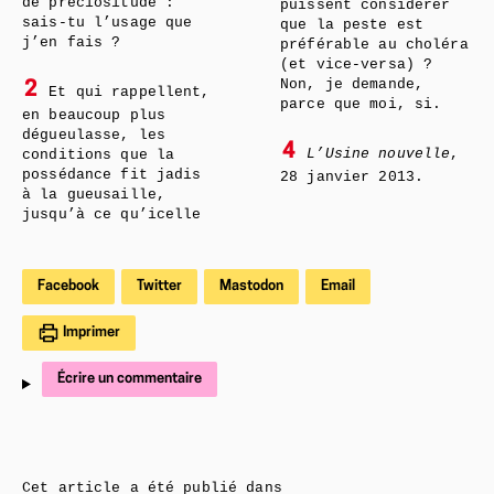
de préciositude :
puissent considérer
sais-tu l’usage que
que la peste est
j’en fais ?
préférable au choléra
(et vice-versa) ?
Non, je demande,
2
Et qui rappellent,
parce que moi, si.
en beaucoup plus
dégueulasse, les
4
L’Usine nouvelle
,
conditions que la
possédance fit jadis
28 janvier 2013.
à la gueusaille,
jusqu’à ce qu’icelle
Facebook
Twitter
Mastodon
Email
Imprimer
Écrire un commentaire
Cet article a été publié dans