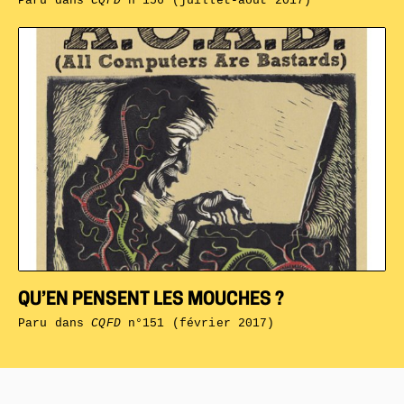
Paru dans
CQFD
n°156 (juillet-août 2017)
QU’EN PENSENT LES MOUCHES ?
Paru dans
CQFD
n°151 (février 2017)