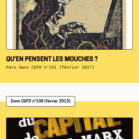
QU’EN PENSENT LES MOUCHES ?
Paru dans
CQFD
n°151 (février 2017)
Dans
CQFD
n°108 (février 2013)