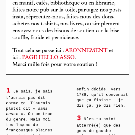
en manif, cafés, bibliothèque ou en librairie,
faites notre pub sur la toile, partagez nos posts
insta, répercutez-nous, faites nous des dons,
achetez nos t-shirts, nos livres, ou simplement
envoyez nous des bisous de soutien car la bise
souffle, froide et pernicieuse.
Tout cela se passe ici :
ABONNEMENT
et
ici :
PAGE HELLO ASSO
.
Merci mille fois pour votre soutien !
enfin décide, vers
1
Je sais, je sais :
1789, qu’il convenait
t’aurais pas dit
que ça finisse – je
comme ça. T’aurais
dis ça, je dis rien.
plutôt dit «
sans
cesse
». Ou un truc
3
N’es-tu point
du genre. Mais moi,
tes leçons de
atterré(e) que des
françousque pleines
gens de gauche