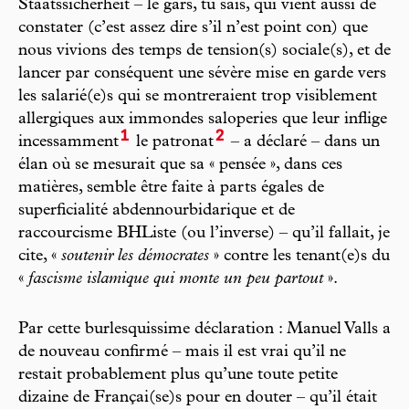
Staatssicherheit – le gars, tu sais, qui vient aussi de
constater (c’est assez dire s’il n’est point con) que
nous vivions des temps de tension(s) sociale(s), et de
lancer par conséquent une sévère mise en garde vers
les salarié(e)s qui se montreraient trop visiblement
allergiques aux immondes saloperies que leur inflige
1
2
incessamment
le patronat
– a déclaré – dans un
élan où se mesurait que sa « pensée », dans ces
matières, semble être faite à parts égales de
superficialité abdennourbidarique et de
raccourcisme BHListe (ou l’inverse) – qu’il fallait, je
cite, «
soutenir les démocrates
» contre les tenant(e)s du
«
fascisme islamique qui monte un peu partout
».
Par cette burlesquissime déclaration : Manuel Valls a
de nouveau confirmé – mais il est vrai qu’il ne
restait probablement plus qu’une toute petite
dizaine de Françai(se)s pour en douter – qu’il était