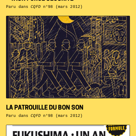
Paru dans
CQFD
n°98 (mars 2012)
LA PATROUILLE DU BON SON
Paru dans
CQFD
n°98 (mars 2012)