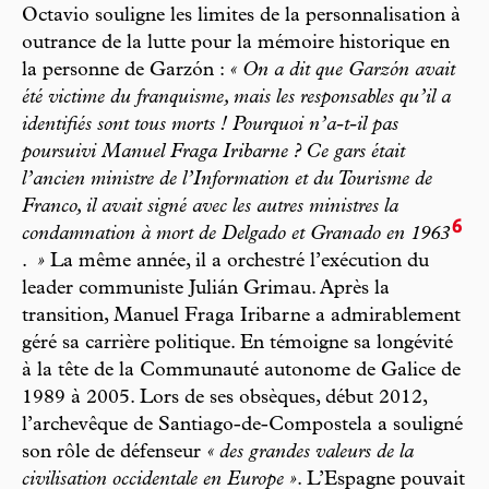
Octavio souligne les limites de la personnalisation à
outrance de la lutte pour la mémoire historique en
la personne de Garzón :
« On a dit que Garzón avait
été victime du franquisme, mais les responsables qu’il a
identifiés sont tous morts ! Pourquoi n’a-t-il pas
poursuivi Manuel Fraga Iribarne ? Ce gars était
l’ancien ministre de l’Information et du Tourisme de
Franco, il avait signé avec les autres ministres la
6
condamnation à mort de Delgado et Granado en 1963
.
»
La même année, il a orchestré l’exécution du
leader communiste Julián Grimau. Après la
transition, Manuel Fraga Iribarne a admirablement
géré sa carrière politique. En témoigne sa longévité
à la tête de la Communauté autonome de Galice de
1989 à 2005. Lors de ses obsèques, début 2012,
l’archevêque de Santiago-de-Compostela a souligné
son rôle de défenseur
« des grandes valeurs de la
civilisation occidentale en Europe »
. L’Espagne pouvait