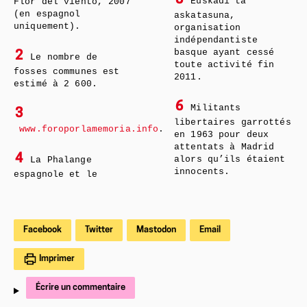
5
Euskadi ta
Flor del viento, 2007
(en espagnol
askatasuna,
uniquement).
organisation
indépendantiste
basque ayant cessé
2
Le nombre de
toute activité fin
fosses communes est
2011.
estimé à 2 600.
6
Militants
3
libertaires garrottés
www.foroporlamemoria.info
.
en 1963 pour deux
attentats à Madrid
4
alors qu’ils étaient
La Phalange
innocents.
espagnole et le
Facebook
Twitter
Mastodon
Email
Imprimer
Écrire un commentaire