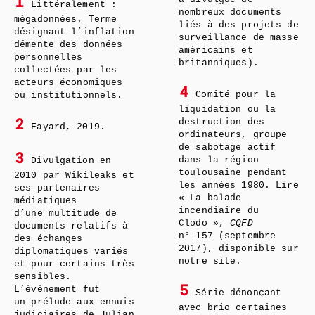
1
Littéralement :
nombreux documents
mégadonnées. Terme
liés à des projets de
désignant l’inflation
surveillance de masse
démente des données
américains et
personnelles
britanniques).
collectées par les
acteurs économiques
4
Comité pour la
ou institutionnels.
liquidation ou la
destruction des
2
Fayard, 2019.
ordinateurs, groupe
de sabotage actif
3
dans la région
Divulgation en
toulousaine pendant
2010 par Wikileaks et
les années 1980. Lire
ses partenaires
« La balade
médiatiques
incendiaire du
d’une multitude de
Clodo »,
CQFD
documents relatifs à
n° 157 (septembre
des échanges
2017), disponible sur
diplomatiques variés
notre site.
et pour certains très
sensibles.
L’événement fut
5
Série dénonçant
un prélude aux ennuis
avec brio certaines
judiciaires de Julian