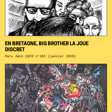
EN BRETAGNE, BIG BROTHER LA JOUE
DISCRET
Paru dans
CQFD
n°183 (janvier 2020)