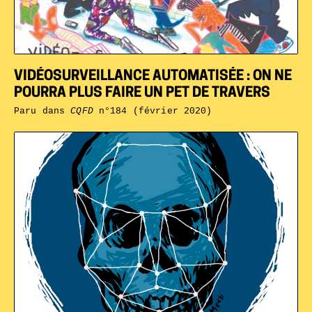
VIDÉOSURVEILLANCE AUTOMATISÉE : ON NE
POURRA PLUS FAIRE UN PET DE TRAVERS
Paru dans
CQFD
n°184 (février 2020)