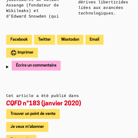
dérives liberticides
Assange (fondateur de
liées aux avancées
Wikileaks) et
technologiques.
d’Edward Snowden (qui
Facebook
Twitter
Mastodon
Email
Imprimer
Écrire un commentaire
Cet article a été publié dans
CQFD
n°183 (janvier 2020)
Trouver un point de vente
Je veux m'abonner