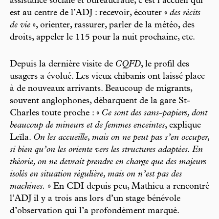
assistance sociale et bureaucratie, c’est l’accueil qui
est au centre de l’ADJ : recevoir, écouter «
des récits
de vie
», orienter, rassurer, parler de la météo, des
droits, appeler le 115 pour la nuit prochaine, etc.
Depuis la dernière visite de
CQFD
, le profil des
usagers a évolué. Les vieux chibanis ont laissé place
à de nouveaux arrivants. Beaucoup de migrants,
souvent anglophones, débarquent de la gare St-
Charles toute proche : «
Ce sont des sans-papiers, dont
beaucoup de mineurs et de femmes enceintes
, explique
Leïla.
On les accueille, mais on ne peut pas s’en occuper,
si bien qu’on les oriente vers les structures adaptées. En
théorie, on ne devrait prendre en charge que des majeurs
isolés en situation régulière, mais on n’est pas des
machines.
» En CDI depuis peu, Mathieu a rencontré
l’ADJ il y a trois ans lors d’un stage bénévole
d’observation qui l’a profondément marqué.