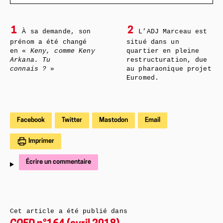
1
2
À sa demande, son
L’ADJ Marceau est
prénom a été changé
situé dans un
en «
Keny, comme Keny
quartier en pleine
Arkana. Tu
restructuration, due
connais ?
»
au pharaonique projet
Euromed.
Facebook
Twitter
Mastodon
Email
Imprimer
Écrire un commentaire
Cet article a été publié dans