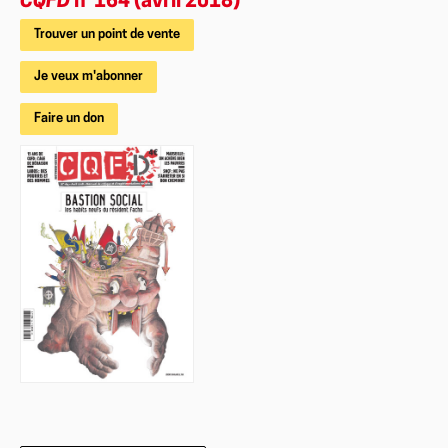
CQFD
n°164 (avril 2018)
Trouver un point de vente
Je veux m'abonner
Faire un don