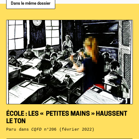
Dans le même dossier
ÉCOLE : LES « PETITES MAINS » HAUSSENT
LE TON
Paru dans
CQFD
n°206 (février 2022)