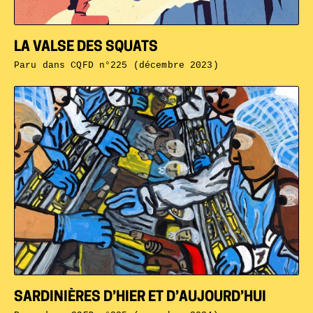
LA VALSE DES SQUATS
Paru dans
CQFD n°225 (décembre 2023)
SARDINIÈRES D’HIER ET D’AUJOURD’HUI