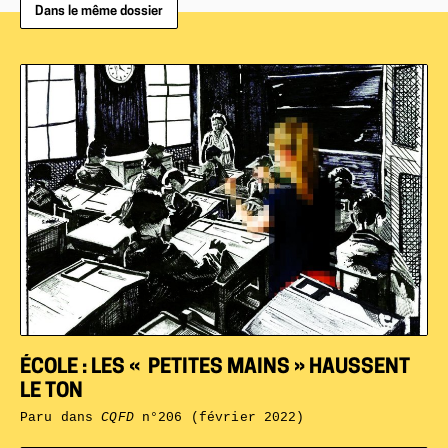
Dans le même dossier
ÉCOLE : LES « PETITES MAINS » HAUSSENT
LE TON
Paru dans
CQFD
n°206 (février 2022)