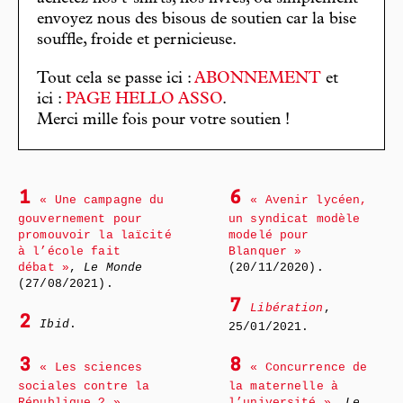
envoyez nous des bisous de soutien car la bise
souffle, froide et pernicieuse.
Tout cela se passe ici :
ABONNEMENT
et
ici :
PAGE HELLO ASSO
.
Merci mille fois pour votre soutien !
1
6
« Une campagne du
« Avenir lycéen,
gouvernement pour
un syndicat modèle
promouvoir la laïcité
modelé pour
à l’école fait
Blanquer »
débat »
,
Le Monde
(20/11/2020).
(27/08/2021).
7
Libération
,
2
Ibid
.
25/01/2021.
3
8
« Les sciences
« Concurrence de
sociales contre la
la maternelle à
République ? »
,
l’université »
,
Le