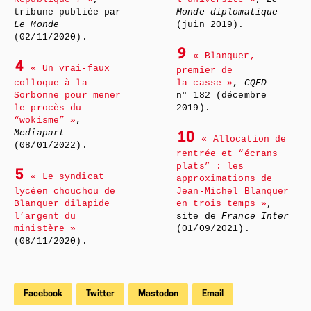
tribune publiée par
Monde diplomatique
Le Monde
(juin 2019).
(02/11/2020).
9
« Blanquer,
4
« Un vrai-faux
premier de
colloque à la
la casse »
,
CQFD
Sorbonne pour mener
n° 182 (décembre
le procès du
2019).
“wokisme” »
,
Mediapart
10
« Allocation de
(08/01/2022).
rentrée et “écrans
plats” : les
5
« Le syndicat
approximations de
lycéen chouchou de
Jean-Michel Blanquer
Blanquer dilapide
en trois temps »
,
l’argent du
site de
France Inter
ministère »
(01/09/2021).
(08/11/2020).
Facebook
Twitter
Mastodon
Email