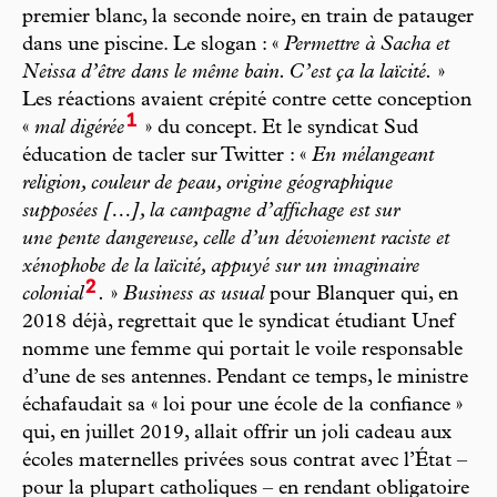
premier blanc, la seconde noire, en train de patauger
dans une piscine. Le slogan : «
Permettre à Sacha et
Neissa d’être dans le même bain. C’est ça la laïcité.
»
Les réactions avaient crépité contre cette conception
1
«
mal digérée
» du concept. Et le syndicat Sud
éducation de tacler sur Twitter : «
En mélangeant
religion, couleur de peau, origine géographique
supposées […], la campagne d’affichage est sur
une pente dangereuse, celle d’un dévoiement raciste et
xénophobe de la laïcité, appuyé sur un imaginaire
2
colonial
.
»
Business as usual
pour Blanquer qui, en
2018 déjà, regrettait que le syndicat étudiant Unef
nomme une femme qui portait le voile responsable
d’une de ses antennes. Pendant ce temps, le ministre
échafaudait sa « loi pour une école de la confiance »
qui, en juillet 2019, allait offrir un joli cadeau aux
écoles maternelles privées sous contrat avec l’État –
pour la plupart catholiques – en rendant obligatoire