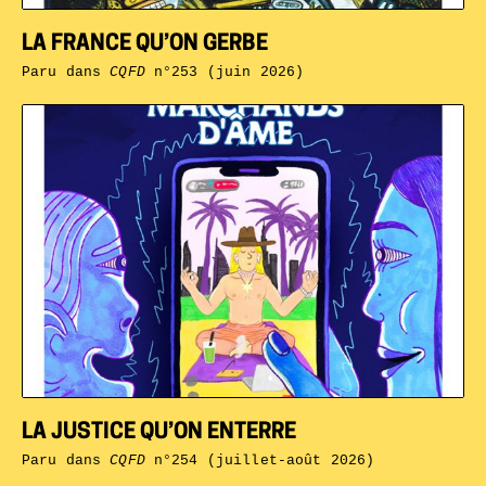
LA FRANCE QU’ON GERBE
Paru dans
CQFD
n°253 (juin 2026)
LA JUSTICE QU’ON ENTERRE
Paru dans
CQFD
n°254 (juillet-août 2026)