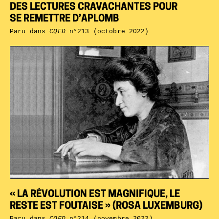
DES LECTURES CRAVACHANTES POUR
SE REMETTRE D’APLOMB
Paru dans
CQFD
n°213 (octobre 2022)
« LA RÉVOLUTION EST MAGNIFIQUE, LE
RESTE EST FOUTAISE » (ROSA LUXEMBURG)
Paru dans
CQFD
n°214 (novembre 2022)