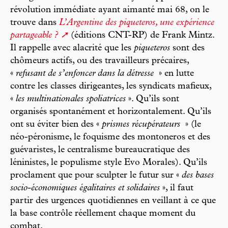
révolution immédiate ayant aimanté mai 68, on le
trouve dans
L’Argentine des piqueteros, une expérience
partageable ?
(éditions CNT-RP) de Frank Mintz.
Il rappelle avec alacrité que les
piqueteros
sont des
chômeurs actifs, ou des travailleurs précaires,
«
refusant de s’enfoncer dans la détresse
» en lutte
contre les classes dirigeantes, les syndicats mafieux,
«
les multinationales spoliatrices
». Qu’ils sont
organisés spontanément et horizontalement. Qu’ils
ont su éviter bien des «
prismes récupérateurs
» (le
néo-péronisme, le foquisme des montoneros et des
guévaristes, le centralisme bureaucratique des
léninistes, le populisme style Evo Morales). Qu’ils
proclament que pour sculpter le futur sur «
des bases
socio-économiques égalitaires et solidaires
», il faut
partir des urgences quotidiennes en veillant à ce que
la base contrôle réellement chaque moment du
combat.