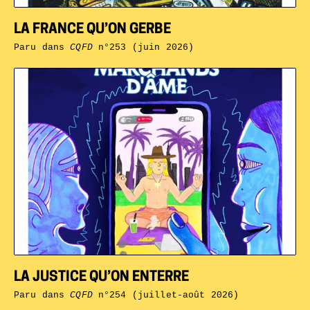
LA FRANCE QU’ON GERBE
Paru dans
CQFD
n°253 (juin 2026)
LA JUSTICE QU’ON ENTERRE
Paru dans
CQFD
n°254 (juillet-août 2026)