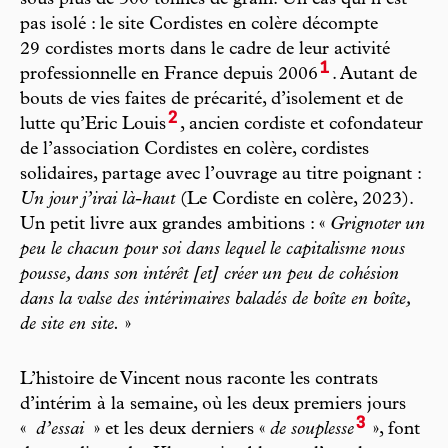
sous plus de 300 tonnes de grain. Un cas qui n’est
pas isolé : le site Cordistes en colère décompte
29 cordistes morts dans le cadre de leur activité
1
professionnelle en France depuis 2006
. Autant de
bouts de vies faites de précarité, d’isolement et de
2
lutte qu’Eric Louis
, ancien cordiste et cofondateur
de l’association Cordistes en colère, cordistes
solidaires, partage avec l’ouvrage au titre poignant :
Un jour j’irai là-haut
(Le Cordiste en colère, 2023).
Un petit livre aux grandes ambitions : «
Grignoter un
peu le chacun pour soi dans lequel le capitalisme nous
pousse, dans son intérêt [et] créer un peu de cohésion
dans la valse des intérimaires baladés de boîte en boîte,
de site en site.
»
L’histoire de Vincent nous raconte les contrats
d’intérim à la semaine, où les deux premiers jours
3
«
d’essai
» et les deux derniers «
de souplesse
», font