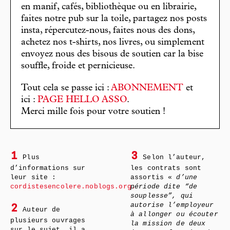
en manif, cafés, bibliothèque ou en librairie,
faites notre pub sur la toile, partagez nos posts
insta, répercutez-nous, faites nous des dons,
achetez nos t-shirts, nos livres, ou simplement
envoyez nous des bisous de soutien car la bise
souffle, froide et pernicieuse.
Tout cela se passe ici :
ABONNEMENT
et
ici :
PAGE HELLO ASSO
.
Merci mille fois pour votre soutien !
1
3
Plus
Selon l’auteur,
d’informations sur
les contrats sont
leur site :
assortis «
d’une
cordistesencolere.noblogs.org.
période dite “de
souplesse”, qui
autorise l’employeur
2
Auteur de
à allonger ou écouter
plusieurs ouvrages
la mission de deux
sur le sujet, il a