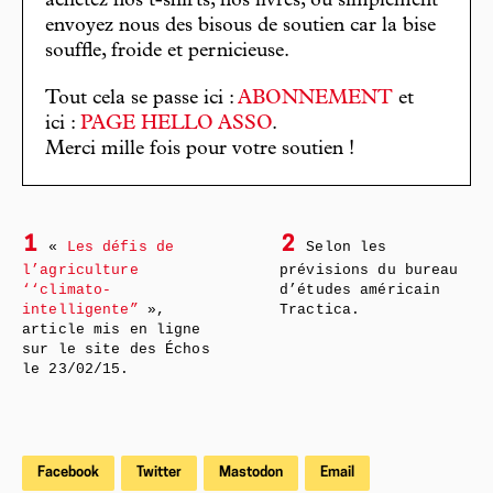
achetez nos t-shirts, nos livres, ou simplement
envoyez nous des bisous de soutien car la bise
souffle, froide et pernicieuse.
Tout cela se passe ici :
ABONNEMENT
et
ici :
PAGE HELLO ASSO
.
Merci mille fois pour votre soutien !
1
2
«
Les défis de
Selon les
l’agriculture
prévisions du bureau
‘‘climato-
d’études américain
intelligente”
»,
Tractica.
article mis en ligne
sur le site des Échos
le 23/02/15.
Facebook
Twitter
Mastodon
Email