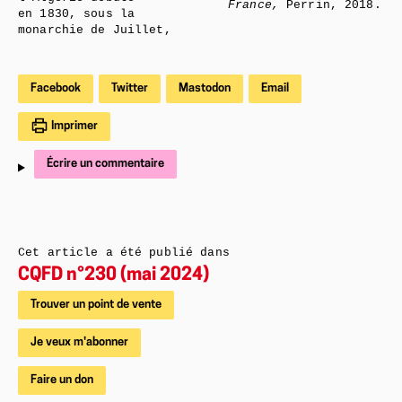
France,
Perrin, 2018.
en 1830, sous la
monarchie de Juillet,
Facebook
Twitter
Mastodon
Email
Imprimer
Écrire un commentaire
Cet article a été publié dans
CQFD n°230 (mai 2024)
Trouver un point de vente
Je veux m'abonner
Faire un don