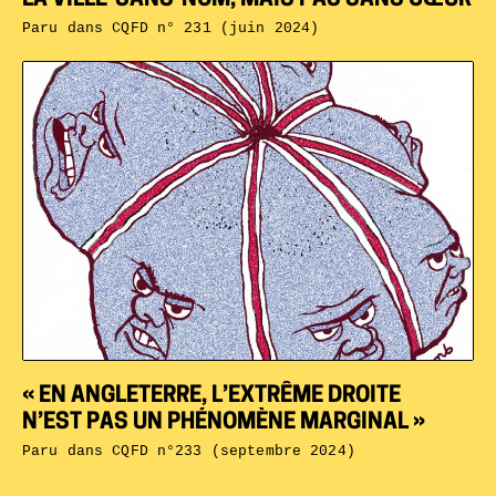
LA VILLE-SANS-NOM, MAIS PAS SANS CŒUR
Paru dans
CQFD n° 231 (juin 2024)
« EN ANGLETERRE, L’EXTRÊME DROITE
N’EST PAS UN PHÉNOMÈNE MARGINAL »
Paru dans
CQFD n°233 (septembre 2024)