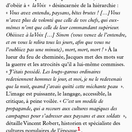
d’obéir à «
la Voix
» désincarnée de la hiérarchie :
«
Vous avez entendu, paysans, bêtes brutes ! […] Vous
n’avez plus de volonté que celle de vos chefs, qui eux-
mêmes n’ont que celle de leur commandant supérieur.
Obéissez à la Voix […] Sinon (vous venez de l’entendre,
et on vous le relira tous les jours, afin que vous ne
l’oubliiez pas une minute), mort, mort, mort !
» À la
lueur du feu de cheminée, Jacques met des mots sur
la guerre et les atrocités qu’il a lui-même commises.
«
J’étais possédé. Les loups-garous ordinaires
redeviennent hommes le jour, et moi, je ne le redevenais
que la nuit, quand j’avais quitté cette méchante peau
».
L’image est puissante, le langage, accessible, la
critique, à peine voilée. «
C’est un modèle de
propagande, qui a recours aux cultures magiques des
campagnes pour s’adresser aux paysans et aux soldats
»,
détaille Vincent Robert, historien et spécialiste des
1
cultures populaires de l’époque
.