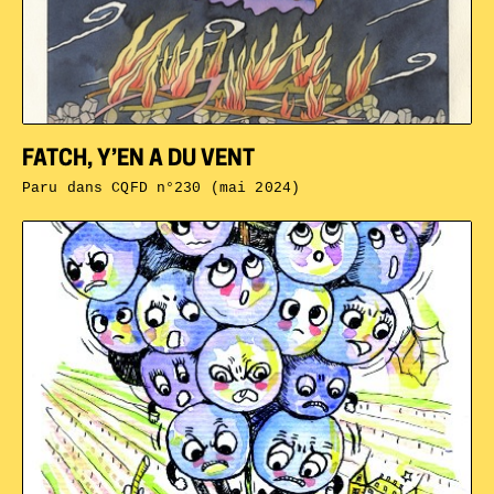
FATCH, Y’EN A DU VENT
Paru dans
CQFD n°230 (mai 2024)