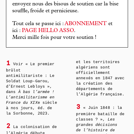
envoyez nous des bisous de soutien car la bise
souffle, froide et pernicieuse.
Tout cela se passe ici :
ABONNEMENT
et
ici :
PAGE HELLO ASSO
.
Merci mille fois pour votre soutien !
et les territoires
1
Voir « Le premier
algériens sont
brûlot
officiellement
antimilitariste : Le
annexés en 1847 avec
Soldat Loup-Garou,
la création des
d’Ernest Lebloys »,
départements de
dans
À bas l’armée !
l’Algérie française.
L’antimilitarisme en
France du XIX
e siècle
3
« Juin 1848 : la
à nos jours, éd. de
la Sorbonne, 2023.
première bataille de
classes ? »,
Les
grandes décisions
2
La colonisation de
de l’histoire de
l’Algérie débute