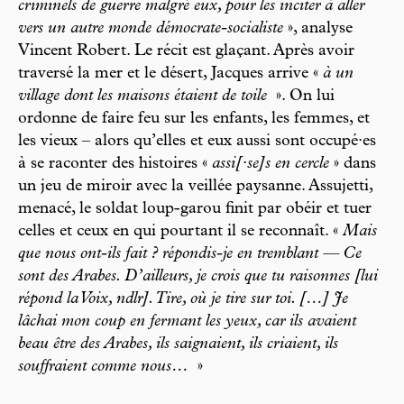
criminels de guerre malgré eux, pour les inciter à aller
vers un autre monde démocrate-socialiste
», analyse
Vincent Robert. Le récit est glaçant. Après avoir
traversé la mer et le désert, Jacques arrive «
à un
village dont les maisons étaient de toile
». On lui
ordonne de faire feu sur les enfants, les femmes, et
les vieux – alors qu’elles et eux aussi sont occupé·es
à se raconter des histoires «
assi[·se]s en cercle
» dans
un jeu de miroir avec la veillée paysanne. Assujetti,
menacé, le soldat loup-garou finit par obéir et tuer
celles et ceux en qui pourtant il se reconnaît. «
Mais
que nous ont-ils fait ? répondis-je en tremblant — Ce
sont des Arabes. D’ailleurs, je crois que tu raisonnes [lui
répond la Voix, ndlr]. Tire, où je tire sur toi. […] Je
lâchai mon coup en fermant les yeux, car ils avaient
beau être des Arabes, ils saignaient, ils criaient, ils
souffraient comme nous…
»