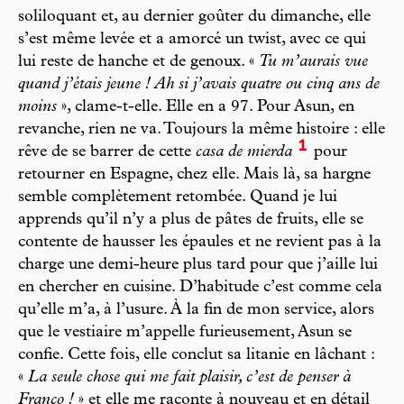
soliloquant et, au dernier goûter du dimanche, elle
s’est même levée et a amorcé un twist, avec ce qui
lui reste de hanche et de genoux. «
Tu m’aurais vue
quand j’étais jeune ! Ah si j’avais quatre ou cinq ans de
moins
», clame-t-elle. Elle en a 97. Pour Asun, en
revanche, rien ne va. Toujours la même histoire : elle
1
rêve de se barrer de cette
casa de mierda
pour
retourner en Espagne, chez elle. Mais là, sa hargne
semble complètement retombée. Quand je lui
apprends qu’il n’y a plus de pâtes de fruits, elle se
contente de hausser les épaules et ne revient pas à la
charge une demi-heure plus tard pour que j’aille lui
en chercher en cuisine. D’habitude c’est comme cela
qu’elle m’a, à l’usure. À la fin de mon service, alors
que le vestiaire m’appelle furieusement, Asun se
confie. Cette fois, elle conclut sa litanie en lâchant :
«
La seule chose qui me fait plaisir, c’est de penser à
Franco !
» et elle me raconte à nouveau et en détail