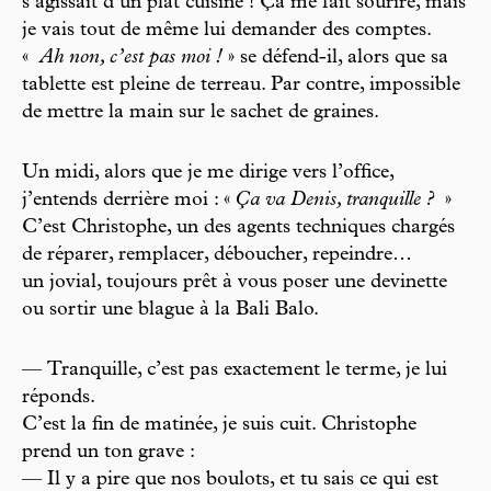
s’agissait d’un plat cuisiné ! Ça me fait sourire, mais
je vais tout de même lui demander des comptes.
«
Ah non, c’est pas moi !
» se défend-il, alors que sa
tablette est pleine de terreau. Par contre, impossible
de mettre la main sur le sachet de graines.
Un midi, alors que je me dirige vers l’office,
j’entends derrière moi : «
Ça va Denis, tranquille ?
»
C’est Christophe, un des agents techniques chargés
de réparer, remplacer, déboucher, repeindre…
un jovial, toujours prêt à vous poser une devinette
ou sortir une blague à la Bali Balo.
— Tranquille, c’est pas exactement le terme, je lui
réponds.
C’est la fin de matinée, je suis cuit. Christophe
prend un ton grave :
— Il y a pire que nos boulots, et tu sais ce qui est