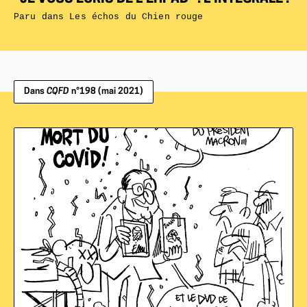
Paru dans
Les échos du Chien rouge
Dans
CQFD
n°198 (mai 2021)