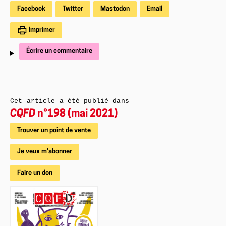
Facebook
Twitter
Mastodon
Email
Imprimer
Écrire un commentaire
Cet article a été publié dans
CQFD
n°198 (mai 2021)
Trouver un point de vente
Je veux m'abonner
Faire un don