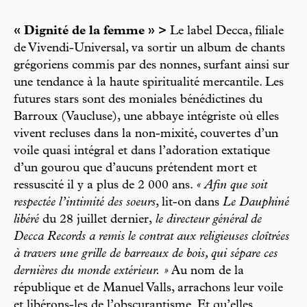
« Dignité de la femme » >
Le label Decca, filiale
de Vivendi-Universal, va sortir un album de chants
grégoriens commis par des nonnes, surfant ainsi sur
une tendance à la haute spiritualité mercantile. Les
futures stars sont des moniales bénédictines du
Barroux (Vaucluse), une abbaye intégriste où elles
vivent recluses dans la non-mixité, couvertes d’un
voile quasi intégral et dans l’adoration extatique
d’un gourou que d’aucuns prétendent mort et
ressuscité il y a plus de 2 000 ans.
« Afin que soit
respectée l’intimité des soeurs
, lit-on dans
Le Dauphiné
libéré
du 28 juillet dernier,
le directeur général de
Decca Records a remis le contrat aux religieuses cloîtrées
à travers une grille de barreaux de bois, qui sépare ces
dernières du monde extérieur. »
Au nom de la
république et de Manuel Valls, arrachons leur voile
et libérons-les de l’obscurantisme. Et qu’elles