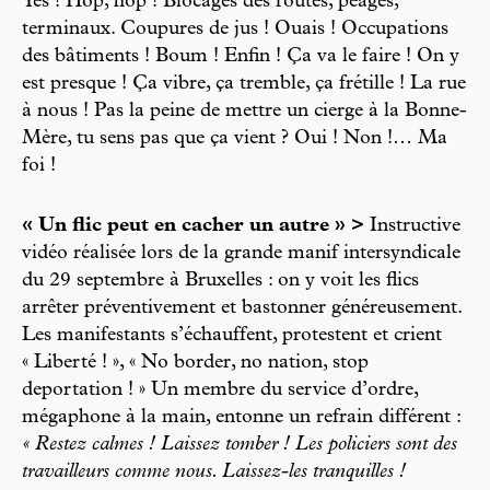
Yes ! Hop, hop ! Blocages des routes, péages,
terminaux. Coupures de jus ! Ouais ! Occupations
des bâtiments ! Boum ! Enfin ! Ça va le faire ! On y
est presque ! Ça vibre, ça tremble, ça frétille ! La rue
à nous ! Pas la peine de mettre un cierge à la Bonne-
Mère, tu sens pas que ça vient ? Oui ! Non !… Ma
foi !
« Un flic peut en cacher un autre » >
Instructive
vidéo réalisée lors de la grande manif intersyndicale
du 29 septembre à Bruxelles : on y voit les flics
arrêter préventivement et bastonner généreusement.
Les manifestants s’échauffent, protestent et crient
« Liberté ! », « No border, no nation, stop
deportation ! » Un membre du service d’ordre,
mégaphone à la main, entonne un refrain différent :
« Restez calmes ! Laissez tomber ! Les policiers sont des
travailleurs comme nous. Laissez-les tranquilles !