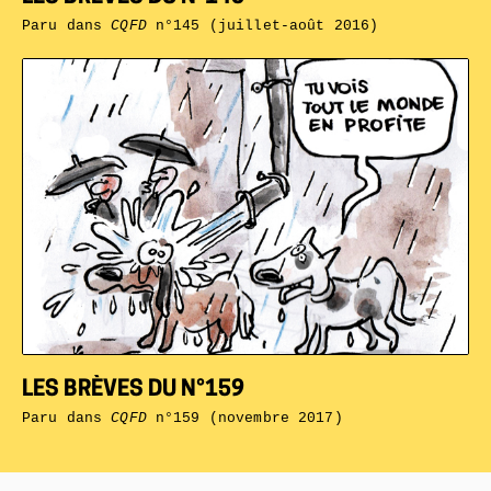
Paru dans
CQFD
n°145 (juillet-août 2016)
LES BRÈVES DU N°159
Paru dans
CQFD
n°159 (novembre 2017)