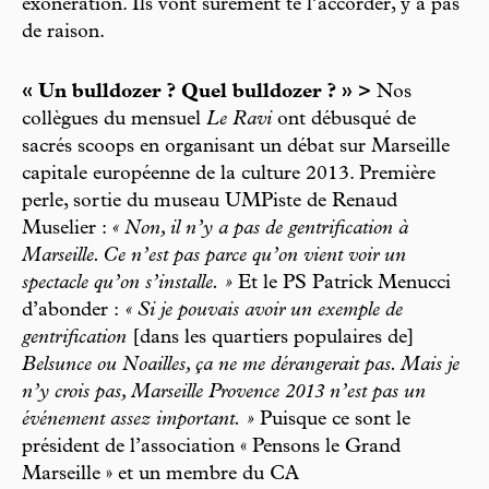
exonération. Ils vont sûrement te l’accorder, y a pas
de raison.
« Un bulldozer ? Quel bulldozer ? » >
Nos
collègues du mensuel
Le Ravi
ont débusqué de
sacrés scoops en organisant un débat sur Marseille
capitale européenne de la culture 2013. Première
perle, sortie du museau UMPiste de Renaud
Muselier :
« Non, il n’y a pas de gentrification à
Marseille. Ce n’est pas parce qu’on vient voir un
spectacle qu’on s’installe. »
Et le PS Patrick Menucci
d’abonder :
« Si je pouvais avoir un exemple de
gentrification
[dans les quartiers populaires de]
Belsunce ou Noailles, ça ne me dérangerait pas. Mais je
n’y crois pas, Marseille Provence 2013 n’est pas un
événement assez important. »
Puisque ce sont le
président de l’association « Pensons le Grand
Marseille » et un membre du CA