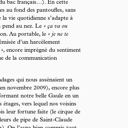
 du bac français…). En cette
s au fond des pantoufles, sans
e la vie quotidienne s’adapte à
s pend au nez. Le
« ça va ou
non. Au portable, le
« je ne te
hémisée d’un harcèlement
 »
, encore imprégné du sentiment
ique de la communication
ndages qui nous assénaient un
(en novembre 2009), encore plus
sformant notre belle Gaule en un
s étages, vers lequel nos voisins
s leur fortune faite (le cirque de
illeurs de pipe de Saint-Claude