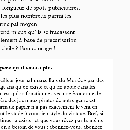
ne pas être à la hauteur de
à longueur de spots publicitaires.
 les plus nombreux parmi les
principal moyen
nd mieux qu’ils se fracassent
llement à base de précarisation
 civile ? Bon courage !
spère qu’il vous a plu.
eilleur journal marseillais du Monde » par des
gt ans qu’on existe et qu’on aboie dans les
, c’est qu’on fonctionne avec une économie de
cière des journaux pirates de notre genre est
journaux papier n’a pas exactement le vent en
t le stade ô combien stylé du vintage. Bref, si
tinuer à exister et que vous rêvez par la même
, on a besoin de vous : abonnez-vous, abonnez