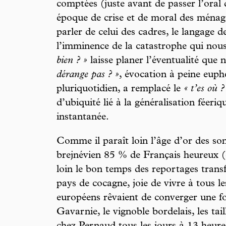
comptées (juste avant de passer l’oral
époque de crise et de moral des ménage
parler de celui des cadres, le langage d
l’imminence de la catastrophe qui nou
bien ? »
laisse planer l’éventualité que 
dérange pas ? »
, évocation à peine eup
pluriquotidien, a remplacé le
« t’es où ?
d’ubiquité lié à la généralisation féer
instantanée.
Comme il paraît loin l’âge d’or des so
brejnévien 85 % de Français heureux 
loin le bon temps des reportages tran
pays de cocagne, joie de vivre à tous le
européens rêvaient de converger une foi
Gavarnie, le vignoble bordelais, les ta