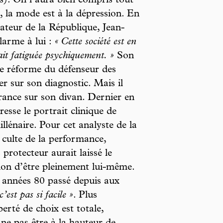
s). On l’aura bien compris tout
i, la mode est à la dépression. En
iateur de la République, Jean-
larme à lui :
« Cette société est en
ait fatiguée psychiquement. »
Son
ne réforme du défenseur des
er sur son diagnostic. Mais il
France sur son divan. Dernier en
esse le portrait clinique de
lénaire. Pour cet analyste de la
 culte de la performance,
protecteur aurait laissé le
ion d’être pleinement lui-même.
 années 80 passé depuis aux
’est pas si facile »
. Plus
erté de choix est totale,