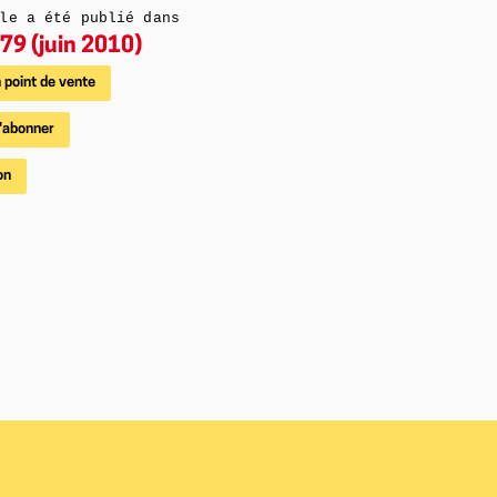
le a été publié dans
79 (juin 2010)
 point de vente
'abonner
on