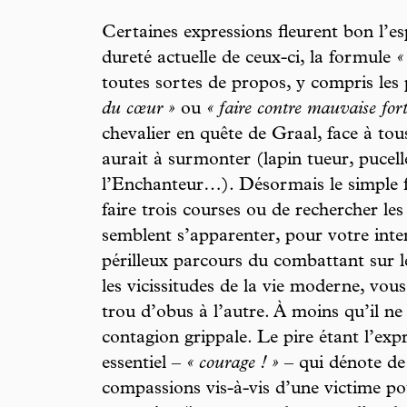
Certaines expressions fleurent bon l’e
dureté actuelle de ceux-ci, la formule
«
toutes sortes de propos, y compris les
du cœur »
ou
« faire contre mauvaise for
chevalier en quête de Graal, face à tous
aurait à surmonter (lapin tueur, pucel
l’Enchanteur…). Désormais le simple fai
faire trois courses ou de rechercher le
semblent s’apparenter, pour votre inte
périlleux parcours du combattant sur l
les vicissitudes de la vie moderne, vo
trou d’obus à l’autre. À moins qu’il ne 
contagion grippale. Le pire étant l’ex
essentiel –
« courage ! »
– qui dénote de 
compassions vis-à-vis d’une victime po