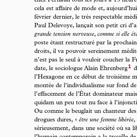
chez Pernaud tous les jours à 13 heure
cela est affaire de mode et, aujourd’hu
février dernier, le très respectable méd
Paul Delevoye, lançait son petit cri d’a
grande tension nerveuse, comme si elle ét
poste étant restructuré par la prochai
droits, il va pouvoir sereinement médit
n’est pas le seul à vouloir coucher la 
1
date, le sociologue Alain Ehrenberg
dr
l’Hexagone en ce début de troisième mil
montée de l’individualisme sur fond de
l’effacement de l’État dominateur mais 
quidam un peu tout nu face à l’injonct
Ou comme le beuglait un chanteur des
drogues dures,
« être une femme libérée, c
sérieusement, dans une société où sa lib